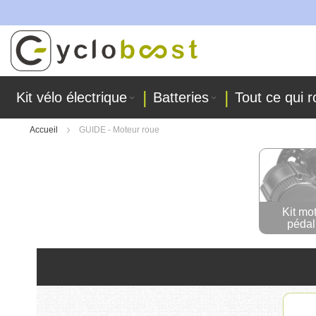
t fabriquées dans nos ateliers !
Allez
au
contenu
Kit vélo électrique
Batteries
Tout ce qui r
Accueil
GUIDE - Moteur roue
Kit mo
pédal