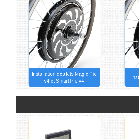
Installation des kits Magic Pie
Ins
v4 et Smart Pie v4