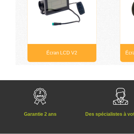
Écran LCD V2
Écr
Des spécialistes à vo
Garantie 2 ans