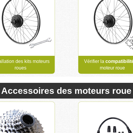
allation des kits moteurs
Vérifier la
compatibilit
roues
moteur roue
Accessoires des moteurs roue