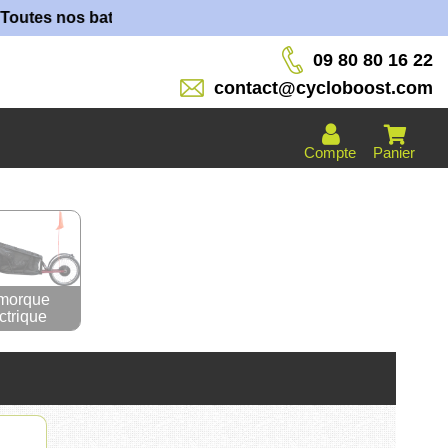
os batteries sont fabriquées dans nos ateliers !
09 80 80 16 22
contact@cycloboost.com
Compte
Panier
morque
ctrique