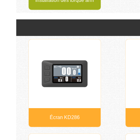
Installation des torque arm
Écran KD286