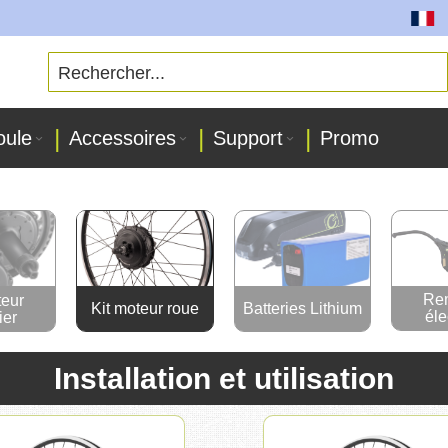
Toutes n
oule
Accessoires
Support
Promo
Re
teur
Kit moteur roue
Batteries Lithium
éle
ier
Installation et utilisation