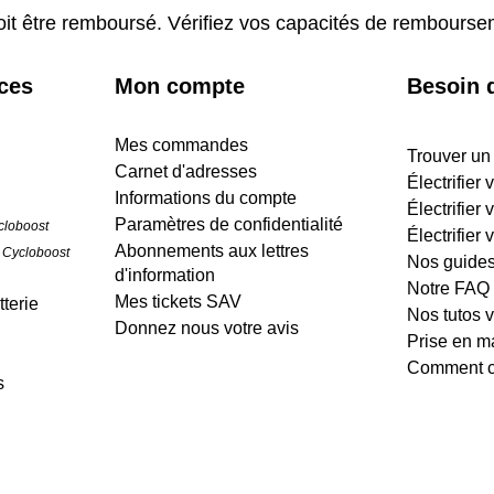
oit être remboursé. Vérifiez vos capacités de rembours
ices
Mon compte
Besoin d
Mes commandes
Trouver un
Carnet d'adresses
Électrifier
Informations du compte
Électrifier 
Paramètres de confidentialité
cloboost
Électrifier 
Abonnements aux lettres
 Cycloboost
Nos guide
d'information
Notre FAQ
Mes tickets SAV
terie
Nos tutos 
Donnez nous votre avis
Prise en m
Comment cr
s