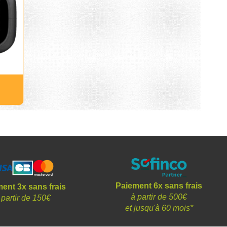
Paiement 6x sans frais
ent 3x sans frais
à partir de 500€
 partir de 150€
et
jusqu'à 60 mois*