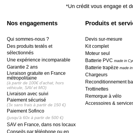
*Un crédit vous engage et d
Nos engagements
Produits et serv
Qui sommes-nous ?
Devis sur-mesure
Des produits testés et
Kit complet
sélectionnés
Moteur seul
Une expérience incomparable
Batterie PVC
made in Cy
Garantie 2 ans
Batterie trapèze
made in
Livraison gratuite en France
Chargeurs
métropolitaine
Reconditionnement bat
(à partir de 100€ d'achat, hors
véhicule, SAV et MO)
Trottinettes
Livraison avec suivi
Remorque à vélo
Paiement sécurisé
Accessoires & service
(3x sans frais à partir de 150 €)
Paiement Sofinco
(jusqu'à 60x à partir de 500 €)
SAV en France, dans nos locaux
Conseils par téléphone ou en