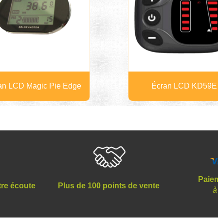
an LCD Magic Pie Edge
Écran LCD KD59E
Paiem
tre écoute
Plus de 100 points de vente
à