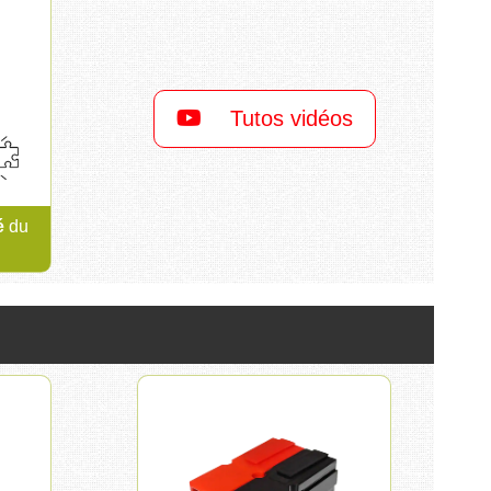
Tutos vidéos
é
du