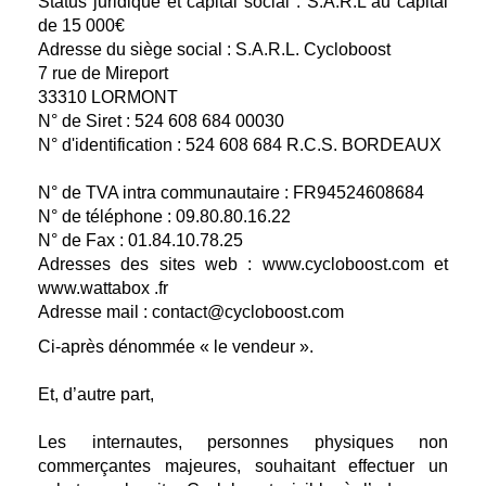
Status juridique et capital social : S.A.R.L au capital
de 15 000€
Adresse du siège social : S.A.R.L. Cycloboost
7 rue de Mireport
33310 LORMONT
N° de Siret : 524 608 684 00030
N° d'identification : 524 608 684 R.C.S. BORDEAUX
N° de TVA intra communautaire : FR94524608684
N° de téléphone : 09.80.80.16.22
N° de Fax : 01.84.10.78.25
Adresses des sites web : www.cycloboost.com et
www.wattabox .fr
Adresse mail : contact@cycloboost.com
Ci-après dénommée « le vendeur ».
Et, d’autre part,
Les internautes, personnes physiques non
commerçantes majeures, souhaitant effectuer un