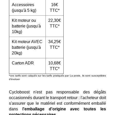
Accessoires
16€
(jusqu'à 5 kg)
TTC*
Kit moteur ou
22,30€
batterie (jusqu'à
TTC*
10kg)
Kit moteur AVEC
34,25€
batterie (jusqu'à
TTC*
20kg)
Carton ADR
10,68€
TTC*
*ces tarifs sont calqués sur les tarifs pratiqués par La poste, ils sont susceptibles
d’évoluer
Cycloboost n'est pas responsable des dégâts
occasionnés durant le transport retour : l'acheteur doit
s'assurer que le matériel est conformément emballé
dans
l'emballage d'origine avec toutes les
protections nécessaires
.