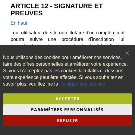
ARTICLE 12 - SIGNATURE ET
PREUVES
En haut
Tout utilisateur du site non titulaire d'un compte client
pourra suivre une procédure d'inscription lui
permettant d'ouvrir son compte client. L’identifiant et
le mot de passe constituent des données
Nous utilisons des cookies pour améliorer nos services,
confidentielles que le client ne diffusera pas à des
Clo
Coo
faire des offres personnelles et améliorer votre expérience.
tiers. En cas de doute sur l’utilisation non autorisée
Bar
Si vous n'acceptez pas les cookies facultatifs ci-dessous,
du compte, le client doit le signaler rapidement au
votre expérience peut être affectée. Si vous souhaitez en
vendeur.
savoir plus, veuillez lire la
Politique des cookies
Cycloboost offre aussi la possibilité aux utilisateurs
ACCEPTER
de passer commande en tant qu’invité, sans suivre la
procédure d'inscription classique. Dans ce cas,
PARAMÈTRES PERSONNALISÉS
l’utilisateur n’aura pas de compte client et ne pourra
pas consulter en ligne le statut de sa commande.
REFUSER
Dans tous les cas, la fourniture en ligne du numéro