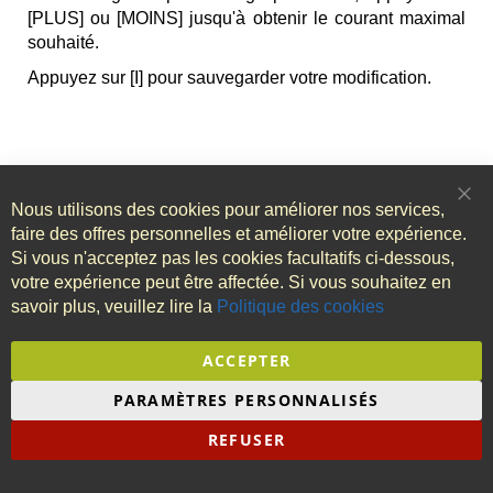
[PLUS] ou [MOINS] jusqu'à obtenir le courant maximal
souhaité.
Appuyez sur [I] pour sauvegarder votre modification.
ASSISTANT NUM
Nous utilisons des cookies pour améliorer nos services,
Clo
NE PAS MODIFIER
Coo
faire des offres personnelles et améliorer votre expérience.
Bar
Si vous n'acceptez pas les cookies facultatifs ci-dessous,
Ce paramètre permet simplement d'indiquer le nombre
votre expérience peut être affectée. Si vous souhaitez en
d'aimants disponibles sur votre détecteur de pédalage.
savoir plus, veuillez lire la
Politique des cookies
ACCEPTER
SPEED SENSOR
PARAMÈTRES PERSONNALISÉS
Ce paramètre permet de rafraîchir plus ou moins
rapidement l'affichage de la vitesse
REFUSER
Réglage par défaut : 1.