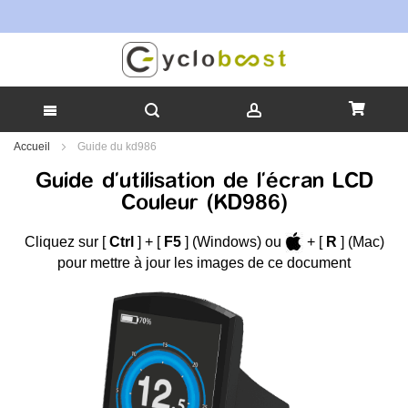
To
Allez
Accueil
Guide du kd986
au
Guide d'utilisation de l'écran LCD
contenu
Couleur (KD986)
Cliquez sur [
Ctrl
] + [
F5
] (Windows) ou
+ [
R
] (Mac)
pour mettre à jour les images de ce document