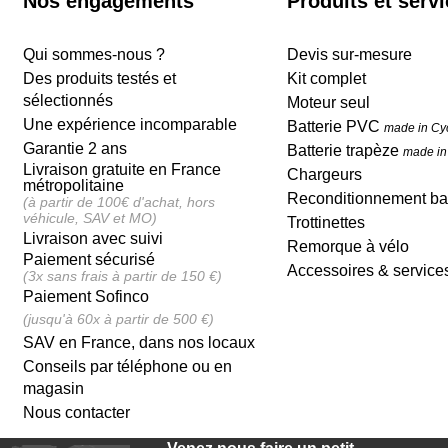
Nos engagements
Produits et serv
Qui sommes-nous ?
Devis sur-mesure
Des produits testés et
Kit complet
sélectionnés
Moteur seul
Une expérience incomparable
Batterie PVC
made in Cy
Garantie 2 ans
Batterie trapèze
made in
Livraison gratuite en France
Chargeurs
métropolitaine
Reconditionnement bat
(à partir de 100€ d'achat, hors
véhicule, SAV et MO)
Trottinettes
Livraison avec suivi
Remorque à vélo
Paiement sécurisé
Accessoires & service
(3x sans frais à partir de 150 €)
Paiement Sofinco
(jusqu'à 60x à partir de 500 €)
SAV en France, dans nos locaux
Conseils par téléphone ou en
magasin
Nous contacter