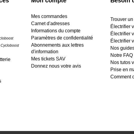
ices
Mon compte
Besoin d
Mes commandes
Trouver un
Carnet d'adresses
Électrifier
Informations du compte
Électrifier 
Paramètres de confidentialité
cloboost
Électrifier 
Abonnements aux lettres
 Cycloboost
Nos guide
d'information
Notre FAQ
Mes tickets SAV
terie
Nos tutos 
Donnez nous votre avis
Prise en m
Comment cr
s