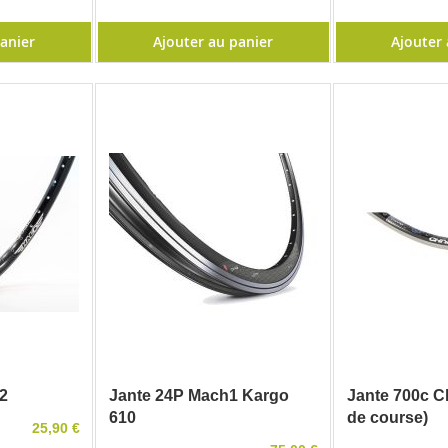
panier
Ajouter au panier
Ajouter 
2
Jante 24P Mach1 Kargo
Jante 700c Ch
610
de course)
25,90 €