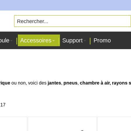
oule
Accessoires
Support
Promo
rique
ou non, voici des
jantes
,
pneus
,
chambre à air, rayons 
r
17