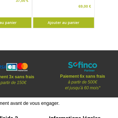
37,00 €
69,00 €
au panier
Ajouter au panier
Paiement 6x sans frais
ent 3x sans frais
à partir de 500€
 partir de 150€
et
jusqu'à 60 mois*
ement avant de vous engager.