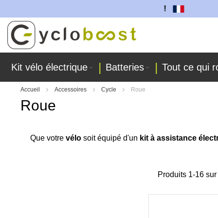
ries sont fabriquées dans nos ateliers !
Allez
au
contenu
Kit vélo électrique
Batteries
Tout ce qui r
Accueil
Accessoires
Cycle
Roue
Roue
Que votre
vélo
soit équipé d'un
kit à assistance élect
Produits
1
-
16
su