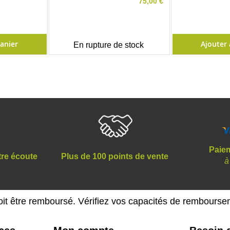
75,00 €
panier
Ajouter 
En rupture de stock
Paiem
tre écoute
Plus de 100 points de vente
à
oit être remboursé. Vérifiez vos capacités de rembours