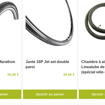
Marathon
Jante 16P Jet set double
Chambre à ai
paroi
Lineatube de
(spécial vélo 
50,90 €
39,90 €
panier
Ajouter au panier
Ajouter 