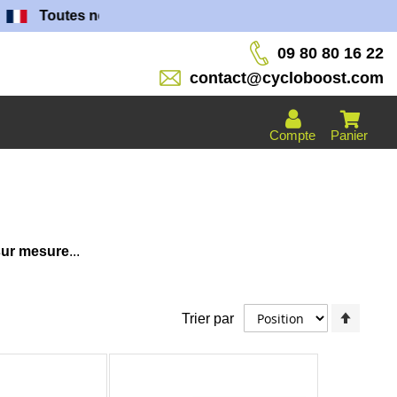
Toutes nos batteries sont fabriquées dans nos ateliers !
09 80 80 16 22
contact@cycloboost.com
Compte
Panier
sur mesure
...
Par
Trier par
ordre
décroi