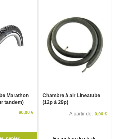
be Marathon
Chambre à air Lineatube
ur tandem)
(12p à 29p)
60,00 €
A partir de
0,00 €
au panier
En rupture de stock