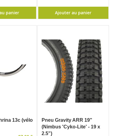
au panier
Ajouter au panier
rina 13c (vélo
Pneu Gravity ARR 19"
(Nimbus 'Cyko-Lite' - 19 x
2.5")