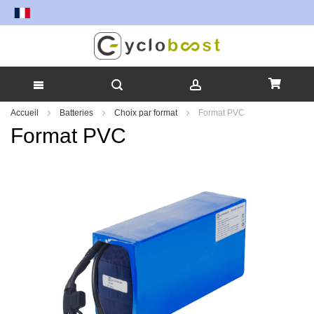
Allez
Accueil
Batteries
Choix par format
Format PVC
au
Format PVC
contenu