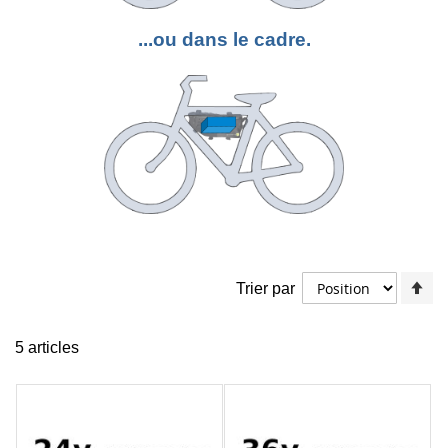
...ou dans le cadre.
Pa
Trier par
or
dé
5
articles