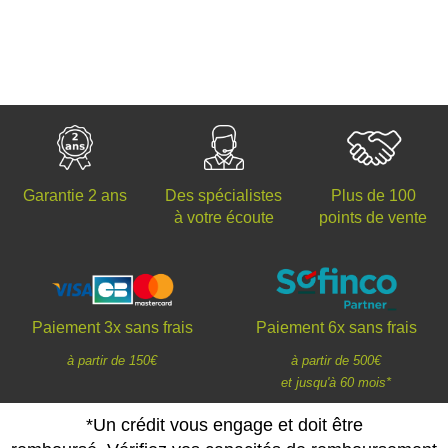
Des spécialistes
Plus de 100
Garantie 2 ans
à votre écoute
points de vente
Paiement 3x sans frais
Paiement 6x sans frais
à partir de 150€
à partir de 500€
et jusqu'à 60 mois*
*Un crédit vous engage et doit être