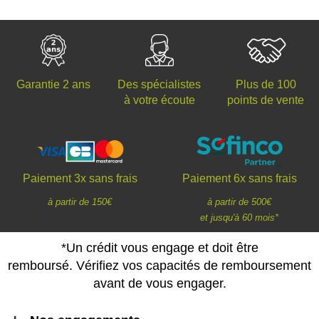
Des spécialistes
Plus de 100
Garantie 2 ans
à votre écoute
points de vente
Paiement 3x sans frais
Paiement 6x sans frais
à partir de 150€
à partir de 500€
et jusqu'à 60 mois*
*Un crédit vous engage et doit être
remboursé. Vérifiez vos capacités de remboursement
avant de vous engager.