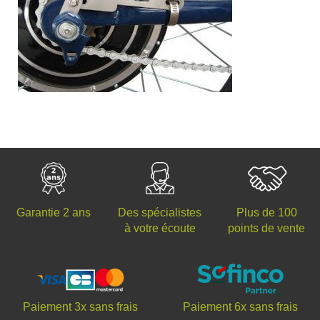
Des spécialistes
Plus de 100
Garantie 2 ans
à votre écoute
points de vente
Paiement 3x sans frais
Paiement 6x sans frais