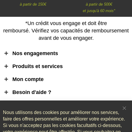
à partir de 150€
à partir de 500€
et jusqu'à 60 mois*
*Un crédit vous engage et doit être
remboursé. Vérifiez vos capacités de remboursement
avant de vous engager.
Nos engagements
Produits et services
Mon compte
Besoin d'aide ?
Informations légales
Nous utilisons des cookies pour améliorer nos services,
Clo
Coo
faire des offres personnelles et améliorer votre expérience.
Bar
Si vous n'acceptez pas les cookies facultatifs ci-dessous,
votre expérience peut être affectée. Si vous souhaitez en