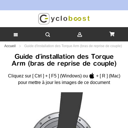
T
Allez
Accueil
Guide d'installation des Torque Arm (bras de reprise de couple)
au
Guide d'installation des Torque
contenu
Arm (bras de reprise de couple)
Cliquez sur [
Ctrl
] + [
F5
] (Windows) ou
+ [
R
] (Mac)
pour mettre à jour les images de ce document