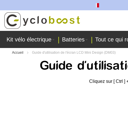
ont fabriquées dans nos ateliers !
Allez
au
contenu
Kit vélo électrique
Batteries
Tout ce qui r
Accueil
Guide d'utilisation de l'écran LCD Mini Design (DM03)
Guide d'utilisa
Cliquez sur [
Ctrl
] 