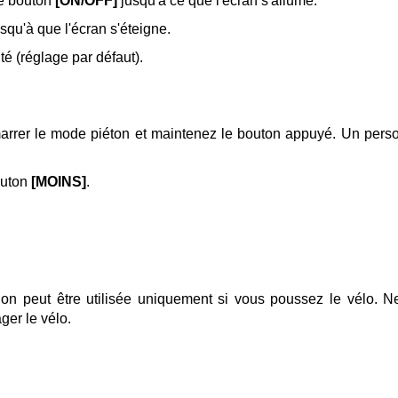
le bouton
[ON/OFF]
jusqu'à ce que l'écran s'allume.
squ'à que l'écran s'éteigne.
é (réglage par défaut).
arrer le mode piéton et maintenez le bouton appuyé. Un perso
bouton
[MOINS]
.
ion peut être utilisée uniquement si vous poussez le vélo.
Ne
er le vélo.