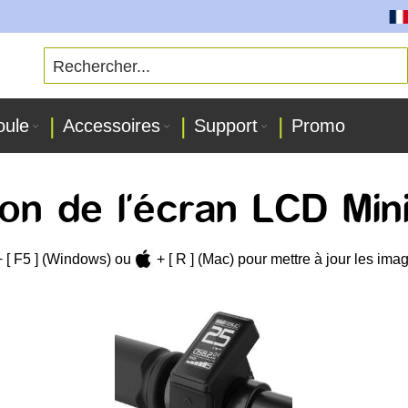
Tout
oule
Accessoires
Support
Promo
tion de l'écran LCD Mi
+ [
F5
] (Windows) ou
+ [
R
] (Mac) pour mettre à jour les im