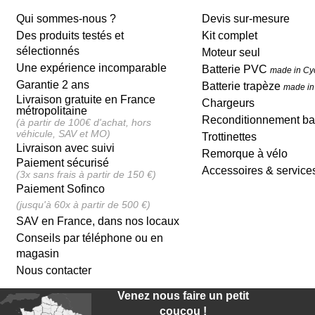
Qui sommes-nous ?
Devis sur-mesure
Des produits testés et
Kit complet
sélectionnés
Moteur seul
Une expérience incomparable
Batterie PVC
made in Cy
Garantie 2 ans
Batterie trapèze
made in
Livraison gratuite en France
Chargeurs
métropolitaine
Reconditionnement bat
(à partir de 100€ d'achat, hors
véhicule, SAV et MO)
Trottinettes
Livraison avec suivi
Remorque à vélo
Paiement sécurisé
Accessoires & service
(3x sans frais à partir de 150 €)
Paiement Sofinco
(jusqu'à 60x à partir de 500 €)
SAV en France, dans nos locaux
Conseils par téléphone ou en
magasin
Nous contacter
Venez nous faire un petit
coucou !