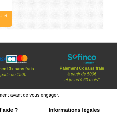
U et
Paiement 6x sans frais
ent 3x sans frais
à partir de 500€
 partir de 150€
et
jusqu'à 60 mois*
ement avant de vous engager.
'aide ?
Informations légales