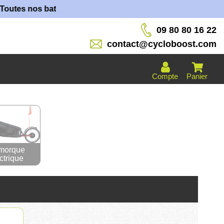
s nos batteries sont fabriquées dans nos ateliers !
09 80 80 16 22
contact@cycloboost.com
Compte
Panier
morque
ctrique