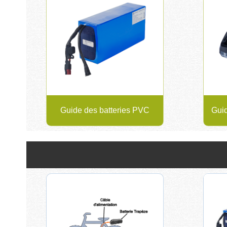
Guide des batteries PVC
Guid