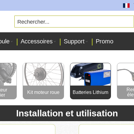
Toute
oule
Accessoires
Support
Promo
Re
teur
Kit moteur roue
Batteries Lithium
éle
ier
Installation et utilisation