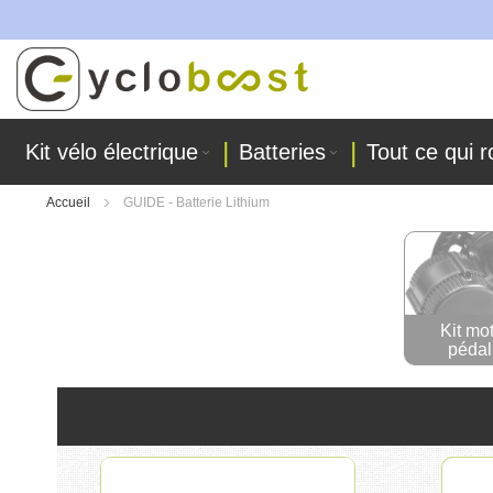
ont fabriquées dans nos ateliers !
Allez
au
contenu
Kit vélo électrique
Batteries
Tout ce qui r
Accueil
GUIDE - Batterie Lithium
Kit mo
pédal