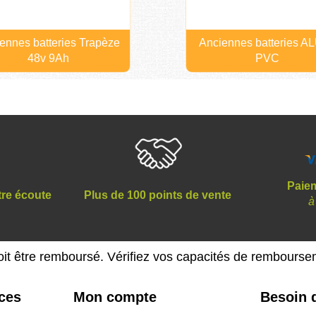
ennes batteries Trapèze
Anciennes batteries AL
48v 9Ah
PVC
Paiem
tre écoute
Plus de 100 points de vente
à
oit être remboursé. Vérifiez vos capacités de rembours
ices
Mon compte
Besoin d