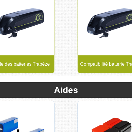
e des batteries Trapèze
Compatibilité batterie T
Aides