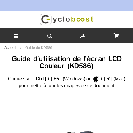
Tou
Allez
Accueil
Guide du KD586
au
Guide d'utilisation de l'écran LCD
contenu
Couleur (KD586)
Cliquez sur [
Ctrl
] + [
F5
] (Windows) ou
+ [
R
] (Mac)
pour mettre à jour les images de ce document