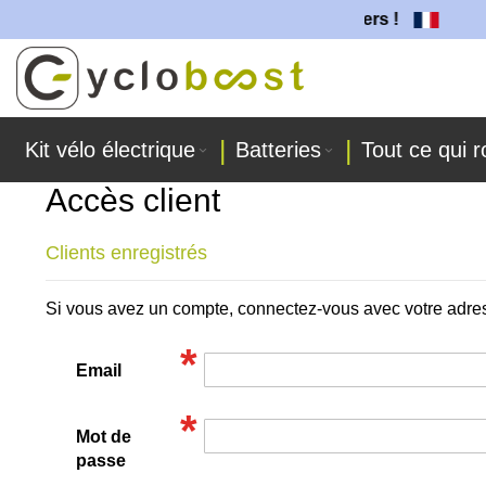
 batteries sont fabriquées dans nos ateliers !
Allez
au
contenu
Kit vélo électrique
Batteries
Tout ce qui r
Accès client
Clients enregistrés
Si vous avez un compte, connectez-vous avec votre adre
Email
Mot de
passe