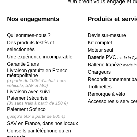
*Un crédit vous engage et d
Nos engagements
Produits et serv
Qui sommes-nous ?
Devis sur-mesure
Des produits testés et
Kit complet
sélectionnés
Moteur seul
Une expérience incomparable
Batterie PVC
made in Cy
Garantie 2 ans
Batterie trapèze
made in
Livraison gratuite en France
Chargeurs
métropolitaine
Reconditionnement bat
(à partir de 100€ d'achat, hors
véhicule, SAV et MO)
Trottinettes
Livraison avec suivi
Remorque à vélo
Paiement sécurisé
Accessoires & service
(3x sans frais à partir de 150 €)
Paiement Sofinco
(jusqu'à 60x à partir de 500 €)
SAV en France, dans nos locaux
Conseils par téléphone ou en