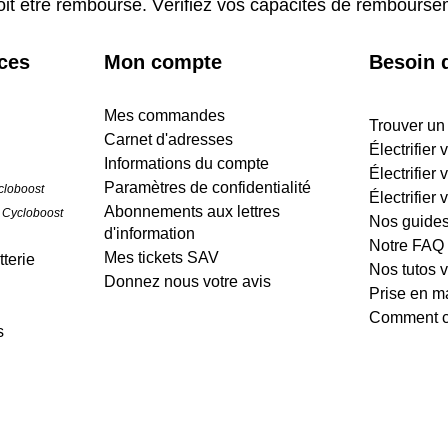
oit être remboursé. Vérifiez vos capacités de rembours
ices
Mon compte
Besoin d
Mes commandes
Trouver un
Carnet d'adresses
Électrifier
Informations du compte
Électrifier 
Paramètres de confidentialité
cloboost
Électrifier 
Abonnements aux lettres
 Cycloboost
Nos guide
d'information
Notre FAQ
Mes tickets SAV
terie
Nos tutos 
Donnez nous votre avis
Prise en m
Comment cr
s