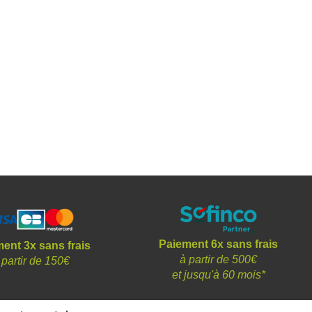
Paiement 6x sans frais
ent 3x sans frais
à partir de 500€
 partir de 150€
et
jusqu'à 60 mois*