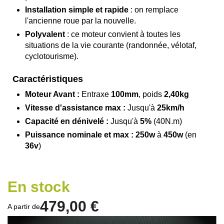
Installation simple et rapide
: on remplace
l'ancienne roue par la nouvelle.
Polyvalent
: ce moteur convient à toutes les
situations de la vie courante (randonnée, vélotaf,
cyclotourisme).
Caractéristiques
Moteur Avant :
Entraxe
100mm
, poids
2,40kg
Vitesse d'assistance max :
Jusqu'à
25km/h
Capacité en dénivelé :
Jusqu'à
5%
(40N.m)
Puissance nominale et max :
250w
à
450w
(en
36v
)
En stock
479,00 €
A partir de