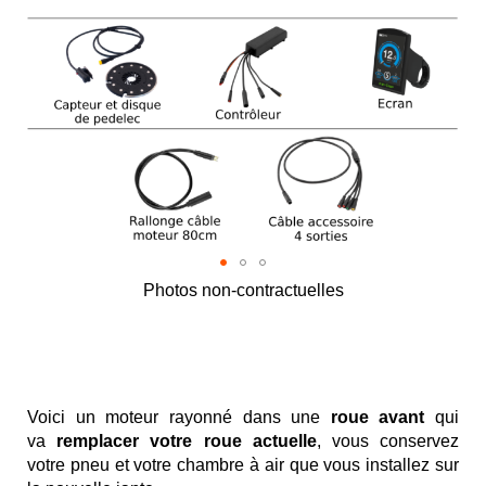
Photos non-contractuelles
Skip
to
the
beginning
of
Voici un moteur rayonné dans une
roue avant
qui
the
va
remplacer votre roue actuelle
,
vous conservez
images
votre pneu et votre chambre à air que vous installez sur
gallery