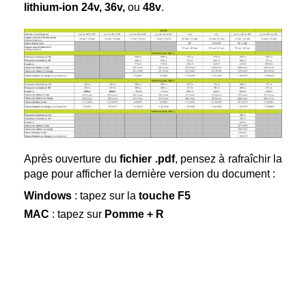
lithium-ion 24v, 36v,
ou
48v
.
Après ouverture du
fichier .pdf
, pensez à rafraîchir la
page pour afficher la dernière version du document :
Windows
: tapez sur la
touche F5
MAC
: tapez sur
Pomme + R