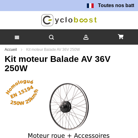
Toutes nos batteries sont f
Allez
Accueil
Kit moteur Balade AV 36V 250W
au
Kit moteur Balade AV 36V
contenu
250W
Skip
to
the
end
of
the
images
gallery