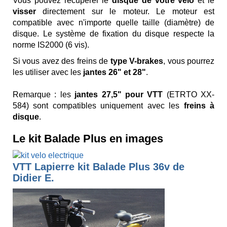
Vous pouvez récupérer le
disque de votre vélo
et le
visser
directement sur le moteur. Le moteur est
compatible avec n'importe quelle taille (diamètre) de
disque. Le système de fixation du disque respecte la
norme IS2000 (6 vis).
Si vous avez des freins de
type V-brakes
, vous pourrez
les utiliser avec les
jantes 26" et 28"
.
Remarque : les
jantes 27,5" pour VTT
(ETRTO XX-
584) sont compatibles uniquement avec les
freins à
disque
.
Le kit Balade Plus en images
VTT Lapierre kit Balade Plus 36v de
Didier E.