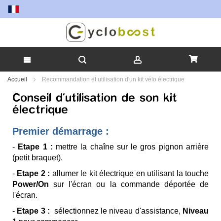
Allez
Accueil
Recommandation et utilisation d'un kit vélo électrique
au
Conseil d'utilisation de son kit
contenu
électrique
Premier démarrage :
-
Etape 1 :
mettre la chaîne sur le gros pignon arrière
(petit braquet).
-
Etape 2 :
allumer le kit électrique en utilisant la touche
Power/On
sur l'écran ou la commande déportée de
l'écran.
-
Etape 3 :
sélectionnez le niveau d'assistance,
Niveau