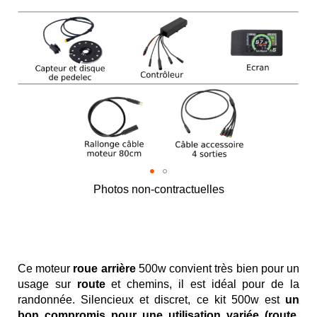
Photos non-contractuelles
Skip
to
the
beginning
of
Ce moteur
roue arrière
500w convient très bien pour un
the
usage sur
route
et chemins, il est idéal pour de la
images
randonnée. Silencieux et discret, ce kit 500w est
un
gallery
bon compromis pour une utilisation variée (route,