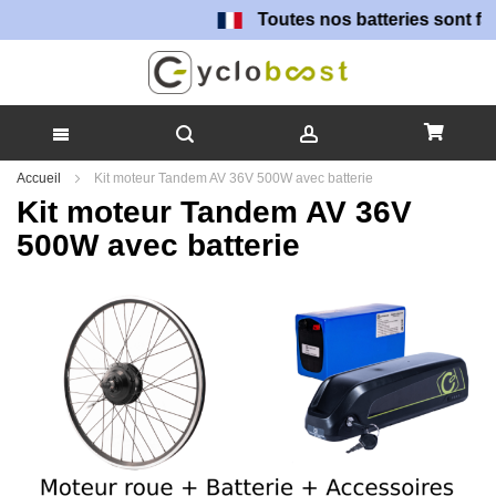
Toutes nos batteries sont fabriquées da
Allez
Accueil
Kit moteur Tandem AV 36V 500W avec batterie
au
Kit moteur Tandem AV 36V
contenu
500W avec batterie
Skip
to
the
end
of
the
images
gallery