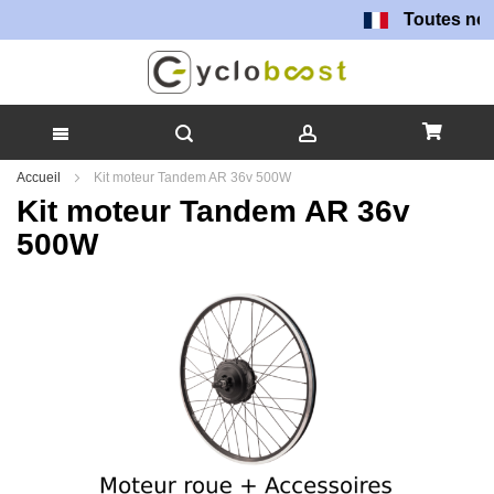
Toutes nos batteries 
Allez
Accueil
Kit moteur Tandem AR 36v 500W
au
Kit moteur Tandem AR 36v
contenu
500W
Skip
to
the
end
of
the
images
gallery