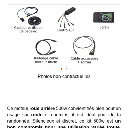
Photos non-contractuelles
Skip
to
the
beginning
of
Ce moteur
roue arrière
500w convient très bien pour un
the
usage sur
route
et chemins, il est idéal pour de la
images
randonnée. Silencieux et discret, ce kit 500w est
un
gallery
bon compromis pour une utilisation variée (route,