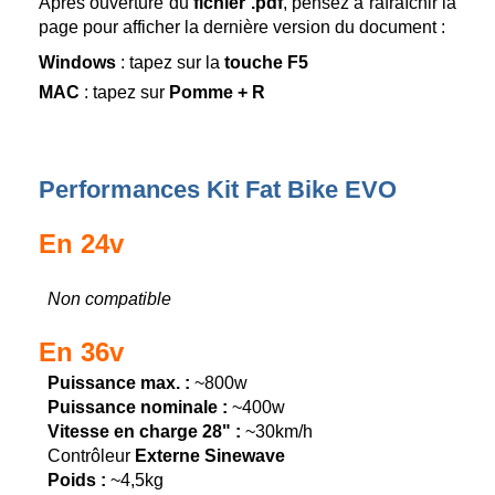
Après ouverture du
fichier .pdf
, pensez à rafraîchir la
page pour afficher la dernière version du document :
Windows
: tapez sur la
touche F5
MAC
: tapez sur
Pomme + R
Performances Kit Fat Bike EVO
En 24v
Non compatible
En 36v
Puissance max. :
~800w
Puissance nominale :
~400w
Vitesse en charge 28" :
~30km/h
Contrôleur
Externe Sinewave
Poids :
~4,5kg