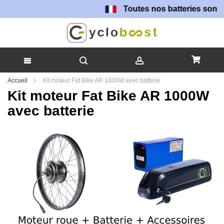
Toutes nos batteries sont fabriquées 
Allez
Accueil
Kit moteur Fat Bike AR 1000W avec batterie
au
Kit moteur Fat Bike AR 1000W
contenu
avec batterie
Skip
to
the
end
of
the
images
gallery