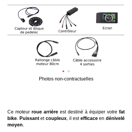
Photos non-contractuelles
Skip
to
the
beginning
of
Ce moteur
roue arrière
est destiné à équiper votre
fat
the
bike
.
Puissant
et
coupleux
, il est
efficace
en
dénivelé
images
moyen
.
gallery