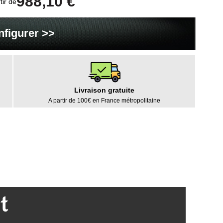
988,10 €
tir de
nfigurer >>
Livraison gratuite
A partir de 100€ en France métropolitaine
t