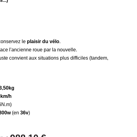
...)
conservez le
plaisir du vélo
.
ace l'ancienne roue par la nouvelle.
ste convient aux situations plus difficiles (tandem,
3,50kg
0km/h
6N.m)
800w
(en
36v
)