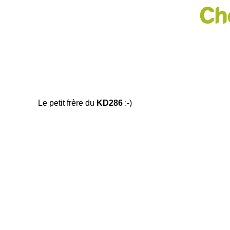
Ch
Le petit frère du
KD286
:-)