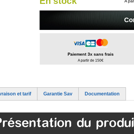
En stock
A par
Co
Paiement 3x sans frais
A partir de 150€
vraison et tarif
Garantie Sav
Documentation
Présentation du produi