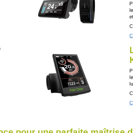
P
l
e
C
C
)
P
l
l
C
C
nce pour une parfaite maîtrise