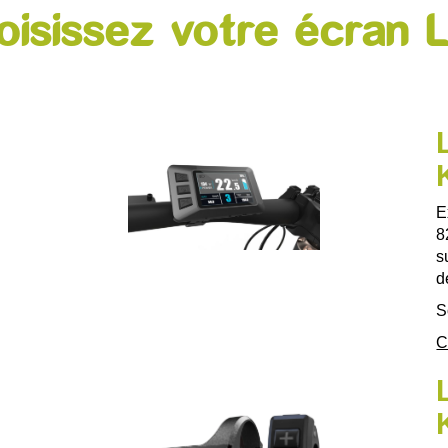
oisissez votre écran 
E
8
s
d
S
C