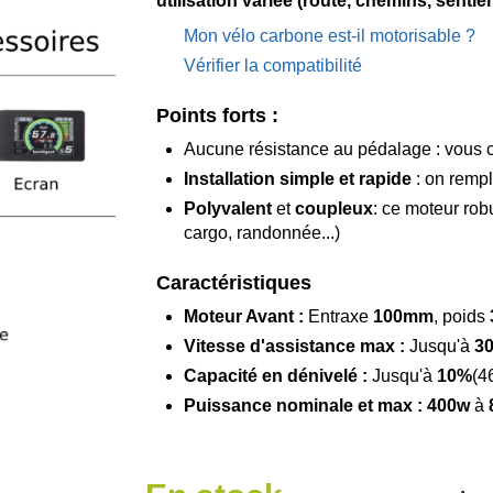
utilisation variée (route, chemins, sentiers
Mon vélo carbone est-il motorisable ?
Vérifier la compatibilité
Points forts :
Aucune résistance au pédalage : vous 
Installation simple et rapide
: on rempl
Polyvalent
et
coupleux
: ce moteur robu
cargo, randonnée...)
Caractéristiques
Moteur Avant :
Entraxe
100mm
, poids
Vitesse d'assistance max :
Jusqu'à
3
Capacité en dénivelé :
Jusqu'à
10%
(4
Puissance nominale et max : 4
00w
à