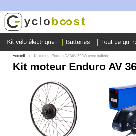
Allez
au
contenu
Kit vélo électrique
Batteries
Tout ce qui r
Accueil
Kit moteur Enduro AV 36V 500W avec batterie
Kit moteur Enduro AV 36
Skip
to
the
end
of
the
images
gallery