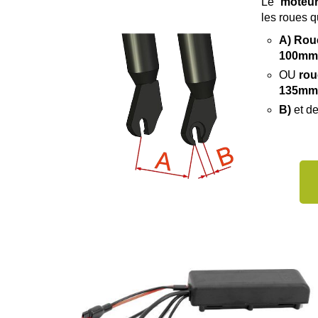
Le
moteu
les roues qu
A) Rou
100m
OU
rou
135m
B)
et d