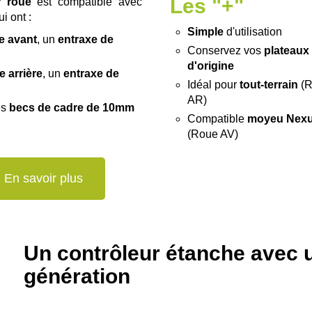
Les "+"
r roue
est compatible avec
i ont :
Simple
d'utilisation
e avant
, un
entraxe de
Conservez vos
plateaux
m
d'origine
e arrière
, un
entraxe de
Idéal pour
tout-terrain
(R
m
AR)
es
becs de cadre de 10mm
Compatible
moyeu Nex
(Roue AV)
En savoir plus
Un contrôleur étanche avec 
génération