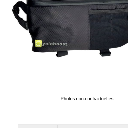
Photos non-contractuelles
Skip
to
the
beginning