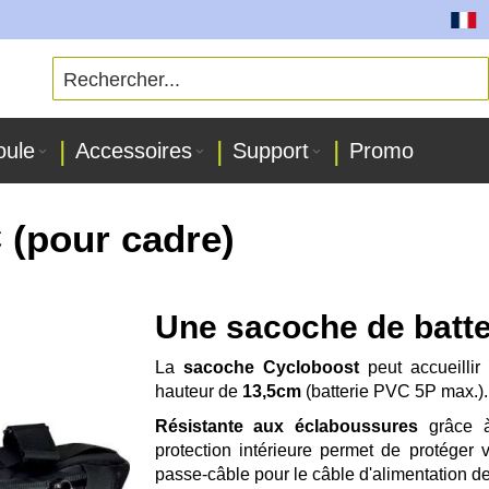
Toutes 
oule
Accessoires
Support
Promo
 (pour cadre)
Une sacoche de batt
La
sacoche Cycloboost
peut accueillir
hauteur de
13,5cm
(batterie PVC 5P max.).
Résistante aux éclaboussures
grâce à
protection intérieure permet de protéger 
passe-câble pour le câble d'alimentation d