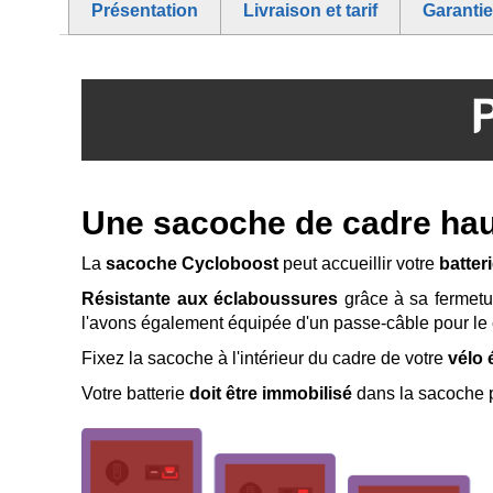
of
Présentation
Livraison et tarif
Garanti
the
images
gallery
Une sacoche de cadre ha
La
sacoche Cycloboost
peut accueillir votre
batter
Résistante aux éclaboussures
grâce à sa fermetu
l'avons également équipée d'un passe-câble pour le 
Fixez la sacoche à l'intérieur du cadre de votre
vélo 
Votre batterie
doit être immobilisé
dans la sacoche p