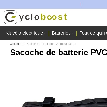
t fabriquées dans nos ateliers !
Allez
au
contenu
Kit vélo électrique
Batteries
Tout ce qui r
Accueil
Sacoche de batterie PVC (pour cadre)
Sacoche de batterie PVC
Skip
to
the
end
of
the
images
gallery