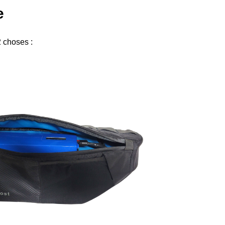
e
2 choses :