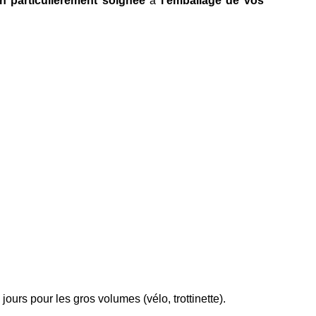
on particulièrement soignée
à
l'emballage de vos
jours pour les gros volumes (vélo, trottinette).