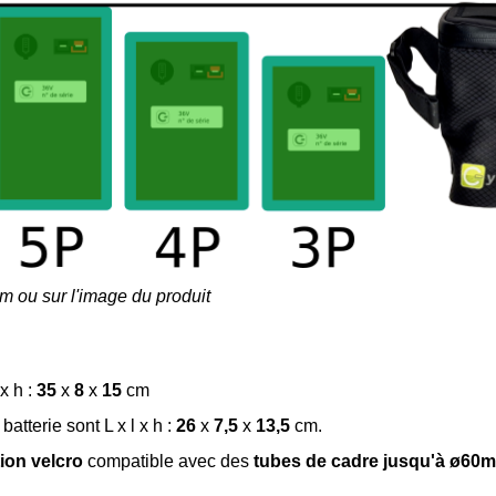
om ou sur l'image du produit
x h :
35
x
8
x
15
cm
batterie sont L x l x h :
26
x
7,5
x
13,5
cm.
tion velcro
compatible avec des
tubes de cadre jusqu'à ø60