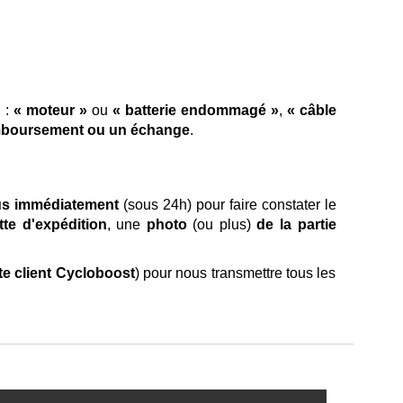
n :
« moteur »
ou
« batterie endommagé »
,
« câble
emboursement ou un échange
.
us immédiatement
(sous 24h) pour faire constater le
tte d'expédition
, une
photo
(ou plus)
de la partie
te client Cycloboost
) pour nous transmettre tous les