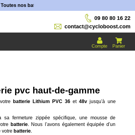
nos batteries sont fabriquées dans nos ateliers !
09 80 80 16 22
contact@cycloboost.com
Compte
Panier
erie pvc haut-de-gamme
 votre
batterie Lithium PVC 36
et
48v
jusqu'à une
 sa fermeture zippée spécifique, une mousse de
votre
batterie
. Nous l'avons également équipée d'un
e votre
batterie
.