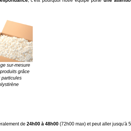
rrespondance
, c'est pourquoi notre équipe porte
une attenti
age sur-mesure
produits grâce
 particules
lystirène
néralement de
24h00 à 48h00
(72h00 max) et peut aller jusqu'à 5 