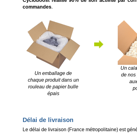
Cycloboost réalise 90% de son activité par co
commandes
.
Un cal
Un emballage de
de nos 
chaque produit dans un
aux
rouleau de papier bulle
po
épais
Délai de livraison
Le délai de livraison (France métropolitaine) est gé