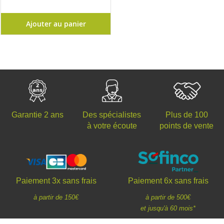
Ajouter au panier
Des spécialistes
Plus de 100
Garantie 2 ans
à votre écoute
points de vente
Paiement 3x sans frais
Paiement 6x sans frais
à partir de 150€
à partir de 500€
et jusqu'à 60 mois*