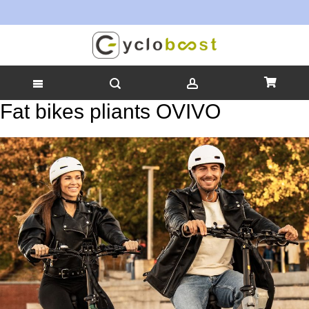
Fat bikes pliants OVIVO
Allez
au
contenu