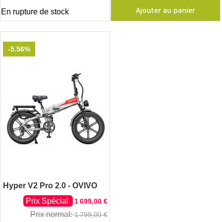
Ajouter au panier
En rupture de stock
-5.56%
Hyper V2 Pro 2.0 - OVIVO
Prix Spécial
1 699,00 €
Prix normal
1 799,00 €