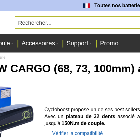
Toutes nos batteries sont fa
oule
Accessoires
Support
Promo
rie
W CARGO (68, 73, 100mm) a
Cycloboost propose un de ses best-seller
Avec un
plateau de 32 dents
associé 
jusqu'à
150N.m
de couple.
Vérifier la compatibilité