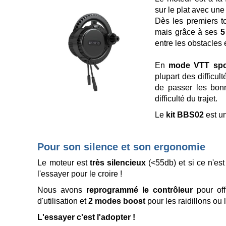
sur le plat avec un
Dès les premiers to
mais grâce à ses
5
entre les obstacles 
En
mode VTT spor
plupart des difficu
de passer les bon
difficulté du trajet.
Le
kit BBS02
est u
Pour son silence et son ergonomie
Le moteur est
très silencieux
(<55db) et si ce n'est
l'essayer pour le croire !
Nous avons
reprogrammé le contrôleur
pour of
d'utilisation et
2 modes boost
pour les raidillons o
L'essayer c'est l'adopter !