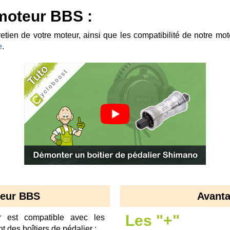
e moteur BBS :
tien de votre moteur, ainsi que les compatibilité de notre mot
e
.
teur BBS
Avant
Les "+"
 est compatible avec les
nt des boîtiers de pédalier :