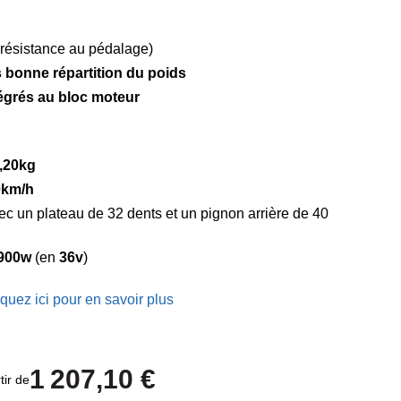
résistance au pédalage)
s bonne répartition du poids
égrés au bloc moteur
,20kg
0km/h
ec un plateau de 32 dents et un pignon arrière de 40
900w
(en
36v
)
iquez ici pour en savoir plus
1 207,10 €
tir de