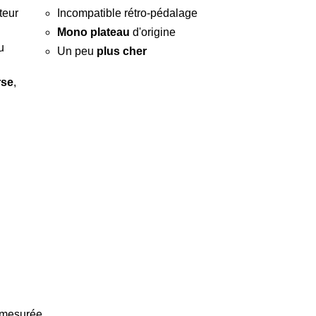
teur
Incompatible rétro-pédalage
Mono plateau
d'origine
u
Un peu
plus cher
rse
,
 mesurée