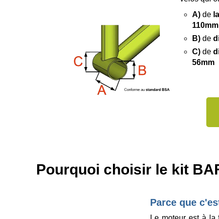
A)
de
l
110mm
B)
de
d
C)
de
d
56mm
Pourquoi choisir le kit 
Parce que c'est
Le moteur est à la 