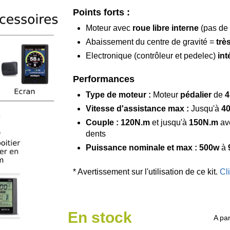
Points forts :
Moteur avec
roue libre interne
(pas de 
Abaissement du centre de gravité =
trè
Electronique (contrôleur et pedelec)
int
Performances
Type de moteur :
Moteur
pédalier
de
4
Vitesse d'assistance max :
Jusqu'à
4
Couple : 120N.m
et jusqu'à
150N.m
av
dents
Puissance nominale et max :
500w
à
* Avertissement sur l'utilisation de ce kit.
Cl
En stock
A par