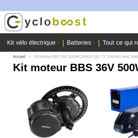
 ateliers !
Allez
au
contenu
Kit vélo électrique
Batteries
Tout ce qui r
Accueil
Kit moteur BBS 36V 500W CARGO (68, 73, 100mm) avec batte
Kit moteur BBS 36V 500
Skip
to
the
end
of
the
images
gallery