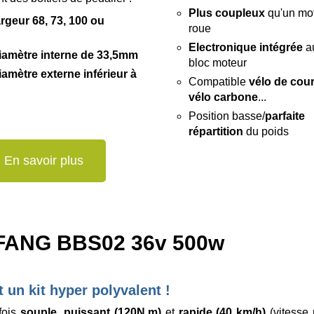
Plus coupleux
qu'un mo
argeur 68, 73, 100 ou
roue
Electronique intégrée
a
iamètre interne de 33,5mm
bloc moteur
iamètre externe inférieur à
Compatible
vélo de cou
vélo carbone
...
Position basse/
parfaite
répartition
du poids
En savoir plus
BAFANG BBS02 36v 500w
 un kit hyper polyvalent !
fois
souple
,
puissant (120N.m)
et
rapide (40 km/h)
(vitesse