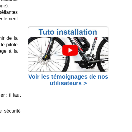
age).
péfiantes
lentement
ir de la
le pilote
age à la
Voir les témoignages de nos
utilisateurs >
r : il faut
e sécurité