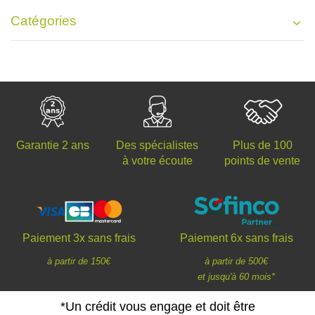
Catégories
Des spécialistes
Plus de 100
Garantie 2 ans
à votre écoute
points de vente
Paiement 3x sans frais
Paiement 6x sans frais
à partir de 150€
à partir de 500€
et jusqu'à 60 mois*
*Un crédit vous engage et doit être