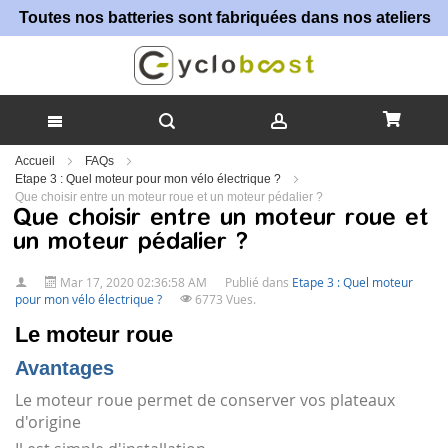
Toutes nos batteries sont fabriquées dans nos ateliers !
Allez
Accueil
FAQs
au
Etape 3 : Quel moteur pour mon vélo électrique ?
contenu
Que choisir entre un moteur roue et un moteur pédalier ?
Que choisir entre un moteur roue et
un moteur pédalier ?
Mar 17, 2020 02:36:58 AM
Publié dans
Etape 3 : Quel moteur
pour mon vélo électrique ?
6773 Vues.
Le moteur roue
Avantages
Le moteur roue permet de conserver vos plateaux
d'origine