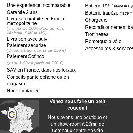
Une expérience incomparable
Batterie PVC
made in Cy
Garantie 2 ans
Batterie trapèze
made in
Livraison gratuite en France
Chargeurs
métropolitaine
Reconditionnement bat
(à partir de 100€ d'achat, hors
véhicule, SAV et MO)
Trottinettes
Livraison avec suivi
Remorque à vélo
Paiement sécurisé
Accessoires & service
(3x sans frais à partir de 150 €)
Paiement Sofinco
(jusqu'à 60x à partir de 500 €)
SAV en France, dans nos locaux
Conseils par téléphone ou en
magasin
Nous contacter
Venez nous faire un petit
coucou !
Nous avons une boutique et
un show-room à 20mn de
Bordeaux centre en vélo