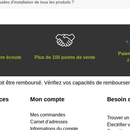
uides d'installation de tous les produits ?
Paiem
tre écoute
Plus de 100 points de vente
à
oit être remboursé. Vérifiez vos capacités de rembours
ices
Mon compte
Besoin d
Mes commandes
Trouver un
Carnet d'adresses
Électrifier
Informations du compte