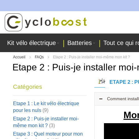
 nos ateliers !
Allez
au
contenu
Kit vélo électrique
Batteries
Tout ce qui r
Accueil
FAQs
Etape 2 : Puis-je installer moi-même mon kit ?
Etape 2 : Puis-je installer mo
ETAPE 2 : 
Catégories
Comment install
Etape 1 : Le kit vélo électrique
pour les nuls
(9)
Mon
Etape 2 : Puis-je installer moi-
même mon kit ?
(3)
Etape 3 : Quel moteur pour mon