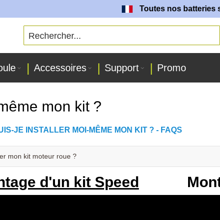
Toutes nos batteries son
oule
Accessoires
Support
Promo
i-même mon kit ?
PUIS-JE INSTALLER MOI-MÊME MON KIT ? - FAQS
er mon kit moteur roue ?
tage d'un kit Speed
Mont