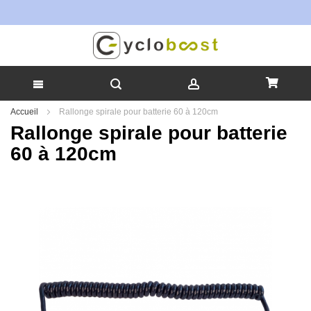
Allez
Accueil
Rallonge spirale pour batterie 60 à 120cm
au
Rallonge spirale pour batterie
contenu
60 à 120cm
Skip
to
the
end
of
the
images
gallery