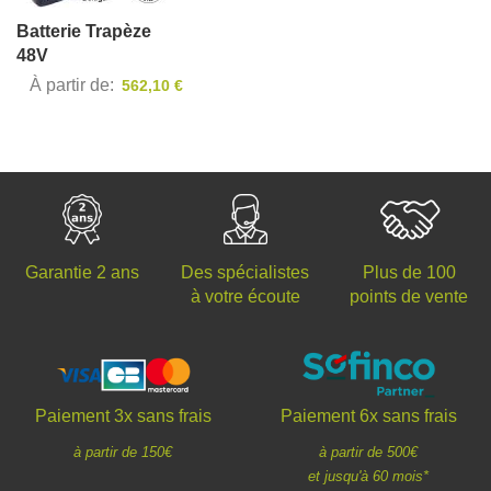
Batterie Trapèze
48V
À partir de
562,10 €
Des spécialistes
Plus de 100
Garantie 2 ans
à votre écoute
points de vente
Paiement 3x sans frais
Paiement 6x sans frais
à partir de 150€
à partir de 500€
et jusqu'à 60 mois*