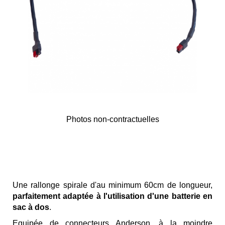
Photos non-contractuelles
Skip
to
the
beginning
of
the
Une rallonge spirale d'au minimum 60cm de longueur,
images
parfaitement adaptée à l'utilisation d'une batterie en
gallery
sac à dos
.
Equipée de connecteurs Anderson, à la moindre