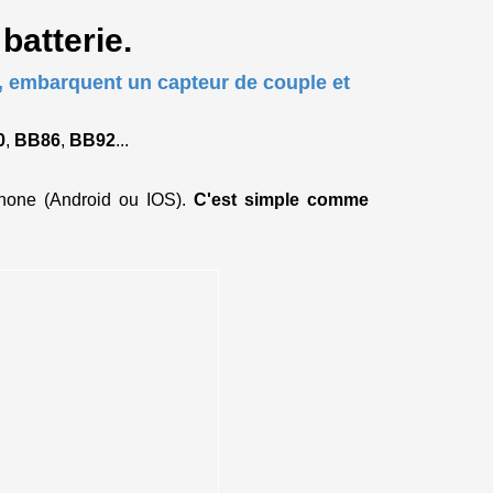
batterie.
s, embarquent un capteur de couple et
0
,
BB86
,
BB92
...
hone (Android ou IOS).
C'est simple comme