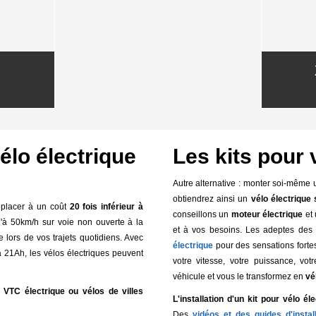
élo électrique
Les kits pour 
Autre alternative : monter soi-même
obtiendrez ainsi un
vélo électrique
placer à un coût
20 fois inférieur à
conseillons un
moteur électrique
et
'à 50km/h sur voie non ouverte à la
et à vos besoins. Les adeptes des 
e lors de vos trajets quotidiens. Avec
électrique
pour des sensations fortes
à 21Ah, les vélos électriques peuvent
votre vitesse, votre puissance, vo
véhicule et vous le transformez en
vé
, VTC électrique ou vélos de villes
L'installation d'un kit pour vélo él
Des
vidéos et des guides d'install