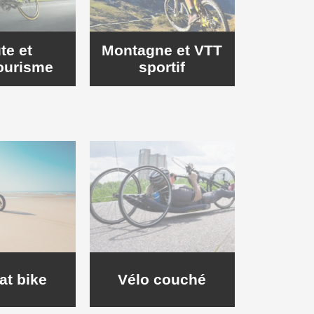
te et
Montagne et VTT
ourisme
sportif
at bike
Vélo couché