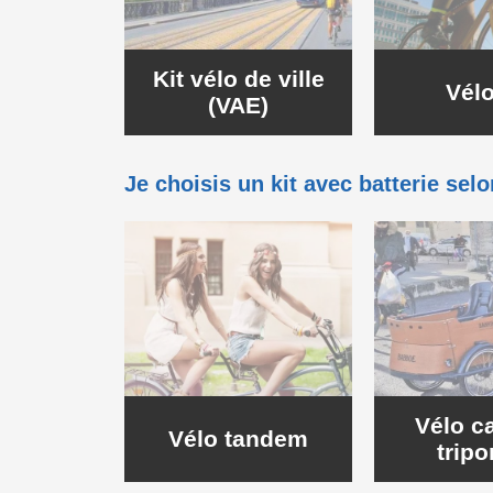
Kit vélo de ville
Vélo
(VAE)
Je choisis un kit avec batterie sel
Vélo c
Vélo tandem
tripo