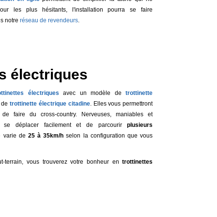
r les plus hésitants, l'installation pourra se faire
s notre
réseau de revendeurs
.
es électriques
ottinettes électriques
avec un modèle de
trottinette
e de
trottinette électrique citadine
. Elles vous permettront
de faire du cross-country. Nerveuses, maniables et
de se déplacer facilement et de parcourir
plusieurs
e varie de
25 à 35km/h
selon la configuration que vous
out-terrain, vous trouverez votre bonheur en
trottinettes