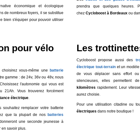
native économique et écologique
prendra que quelques heures. Pou
s de nombreux foyers, il se substitue
chez
Cycloboost à Bordeaux
ou dan
e bien s'équiper pour pouvoir utiliser
ion pour vélo
Les trottinett
Cycloboost propose aussi des
tr
électrique tout-terrain
et un modèl
s choisirez vous-même une
batterie
de vous déplacer sans effort ou 
re gamme : de 24v, 36v ou 48v, nous
silencieuses, elles permettent 
Choisissez l'autonomie qui vous est
kilomètres
rapidement. Leur vitess
u 21Ah. Vous trouverez forcément
aurez choisie.
tance électrique
.
Pour une utilisation citadine ou t
 souhaitez remplacer votre batterie
électriques
dans notre boutique !
chez que la plupart de nos
batteries
edonneront une seconde jeunesse à
 en savoir plus.