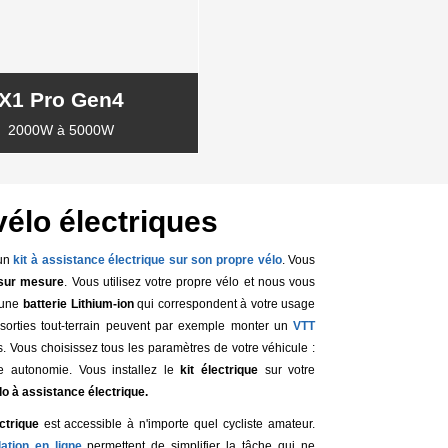
X1 Pro Gen4
2000W à 5000W
vélo électriques
 un
kit à assistance électrique sur son propre vélo
. Vous
 sur mesure
. Vous utilisez votre propre vélo et nous vous
 une
batterie Lithium-ion
qui correspondent à votre usage
sorties tout-terrain peuvent par exemple monter un
VTT
. Vous choisissez tous les paramètres de votre véhicule :
tre autonomie. Vous installez le
kit électrique
sur votre
lo à assistance électrique.
ectrique
est accessible à n'importe quel cycliste amateur.
ation en ligne
permettent de simplifier la tâche qui ne