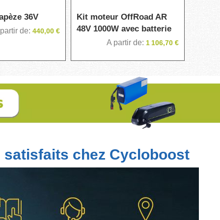
rapèze 36V
Kit moteur OffRoad AR
48V 1000W avec batterie
partir de
440,00 €
A partir de
1 106,70 €
 satisfaits chez Cycloboost