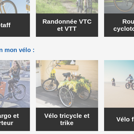
Randonnée VTC
Rou
taff
et VTT
cyclot
on mon vélo :
argo et
Vélo tricycle et
Vélo f
rteur
trike