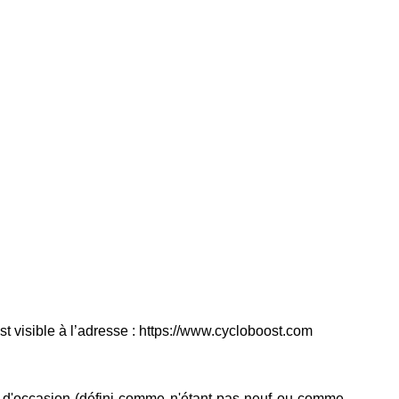
 visible à l’adresse : https://www.cycloboost.com
uit d'occasion (défini comme n'étant pas neuf ou comme