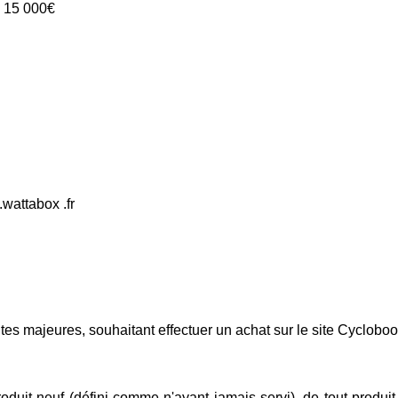
de 15 000€
wattabox .fr
 majeures, souhaitant effectuer un achat sur le site Cycloboost
roduit neuf (défini comme n'ayant jamais servi), de tout prod