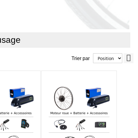
usage
Pa
Trier par
ord
déc