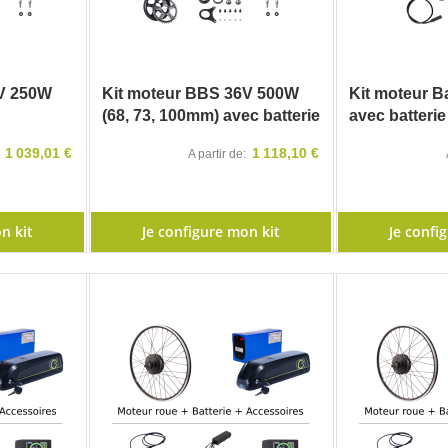
6V 250W
Kit moteur BBS 36V 500W
Kit moteur 
(68, 73, 100mm) avec batterie
avec batterie
1 039,01 €
1 118,10 €
A partir de
n kit
Je configure mon kit
Je confi