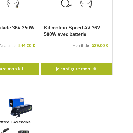
Balade 36V 250W
Kit moteur Speed AV 36V
500W avec batterie
844,20 €
529,00 €
A partir de
A partir de
gure mon kit
Je configure mon kit