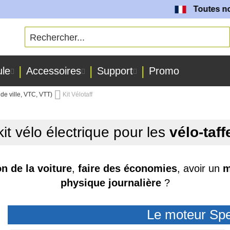
Toutes nos batter
ule
Accessoires
Support
Promo
 de ville, VTC, VTT)
Kit Vélotaff
it vélo électrique pour les
vélo-taff
ion de la voiture
,
faire des économies
, avoir un
m
physique journalière
?
Le moteur Spe