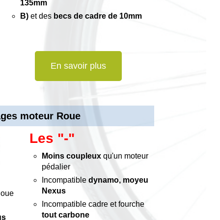
135mm
B)
et des
becs de cadre de 10mm
En savoir plus
ages moteur Roue
Les "-"
Moins coupleux
qu'un moteur
pédalier
Incompatible
dynamo, moyeu
Nexus
oue
Incompatible cadre et fourche
tout carbone
us