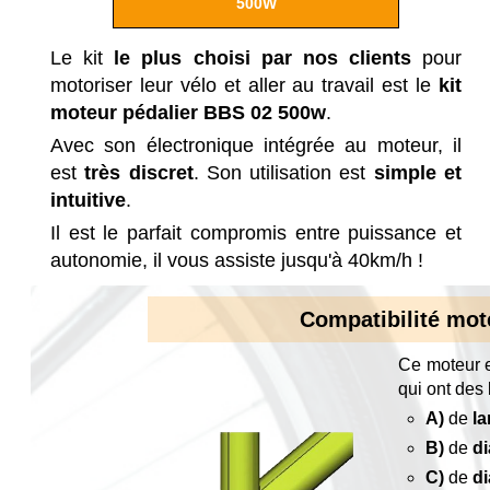
500W
Le kit
le plus choisi par nos clients
pour
motoriser leur vélo et aller au travail est le
kit
moteur pédalier BBS 02 500w
.
Avec son électronique intégrée au moteur, il
est
très discret
. Son utilisation est
simple et
intuitive
.
Il est le parfait compromis entre puissance et
autonomie, il vous assiste jusqu'à 40km/h !
Compatibilité mo
Ce moteur e
qui ont des 
A)
de
la
B)
de
d
C)
de
di