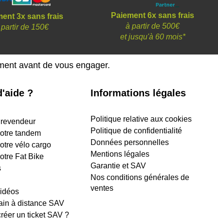
Paiement 6x sans frais
ent 3x sans frais
à partir de 500€
 partir de 150€
et
jusqu'à 60 mois*
ement avant de vous engager.
'aide ?
Informations légales
Politique relative aux cookies
 revendeur
Politique de confidentialité
 votre tandem
Données personnelles
votre vélo cargo
Mentions légales
votre Fat Bike
Garantie et SAV
s
Nos conditions générales de
ventes
vidéos
ain à distance SAV
éer un ticket SAV ?