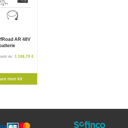
ffRoad AR 48V
atterie
1 106,70 €
partir de
gure mon kit