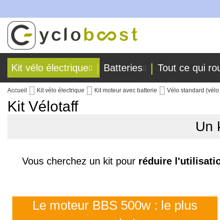
es dans nos ateliers !
Allez
au
contenu
Kit vélo électrique
Batteries
Tout ce qui ro
Accueil
Kit vélo électrique
Kit moteur avec batterie
Vélo standard (vélo
Kit Vélotaff
Un k
Vous cherchez un kit pour
réduire l'utilisat
Le moteur BBS 500w : le plus