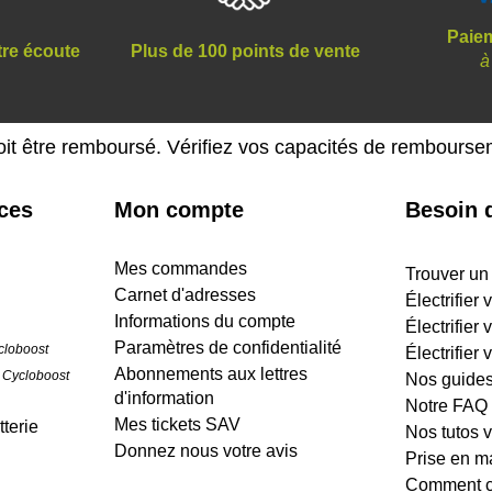
Paiem
tre écoute
Plus de 100 points de vente
à
oit être remboursé. Vérifiez vos capacités de rembours
ices
Mon compte
Besoin d
Mes commandes
Trouver un
Carnet d'adresses
Électrifier
Informations du compte
Électrifier 
Paramètres de confidentialité
cloboost
Électrifier 
Abonnements aux lettres
 Cycloboost
Nos guide
d'information
Notre FAQ
Mes tickets SAV
terie
Nos tutos 
Donnez nous votre avis
Prise en m
Comment cr