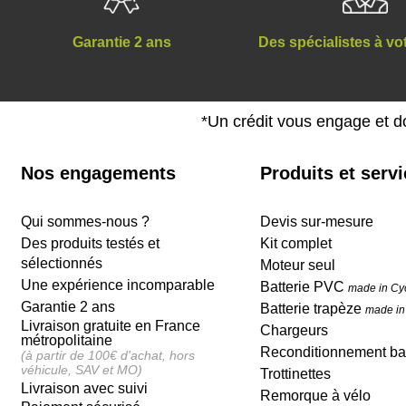
Des spécialistes à vo
Garantie 2 ans
*Un crédit vous engage et d
Nos engagements
Produits et serv
Qui sommes-nous ?
Devis sur-mesure
Des produits testés et
Kit complet
sélectionnés
Moteur seul
Une expérience incomparable
Batterie PVC
made in Cy
Garantie 2 ans
Batterie trapèze
made in
Livraison gratuite en France
Chargeurs
métropolitaine
Reconditionnement bat
(à partir de 100€ d'achat, hors
véhicule, SAV et MO)
Trottinettes
Livraison avec suivi
Remorque à vélo