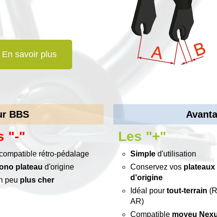
En savoir plus
ur BBS
Avant
 "-"
Les "+"
compatible rétro-pédalage
Simple
d'utilisation
ono plateau
d'origine
Conservez vos
plateaux
d'origine
n peu
plus cher
Idéal pour
tout-terrain
(R
AR)
Compatible
moyeu Nex