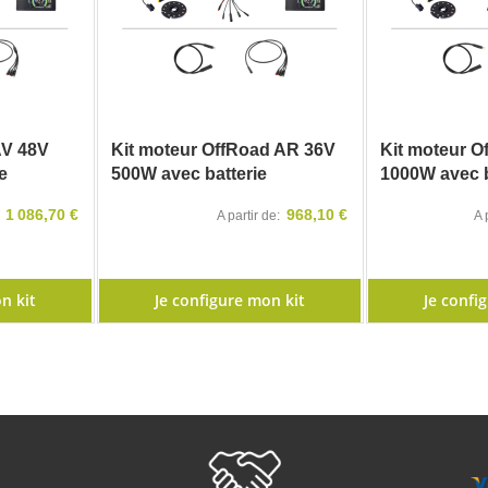
AV 48V
Kit moteur OffRoad AR 36V
Kit moteur O
e
500W avec batterie
1000W avec b
1 086,70 €
968,10 €
A partir de
A 
n kit
Je configure mon kit
Je confi