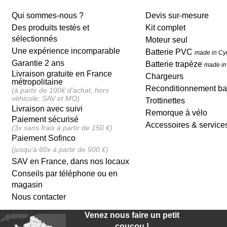
Qui sommes-nous ?
Devis sur-mesure
Des produits testés et
Kit complet
sélectionnés
Moteur seul
Une expérience incomparable
Batterie PVC
made in Cy
Garantie 2 ans
Batterie trapèze
made in
Livraison gratuite en France
Chargeurs
métropolitaine
Reconditionnement bat
(à partir de 100€ d'achat, hors
véhicule, SAV et MO)
Trottinettes
Livraison avec suivi
Remorque à vélo
Paiement sécurisé
Accessoires & service
(3x sans frais à partir de 150 €)
Paiement Sofinco
(jusqu'à 60x à partir de 500 €)
SAV en France, dans nos locaux
Conseils par téléphone ou en
magasin
Nous contacter
Venez nous faire un petit
coucou !