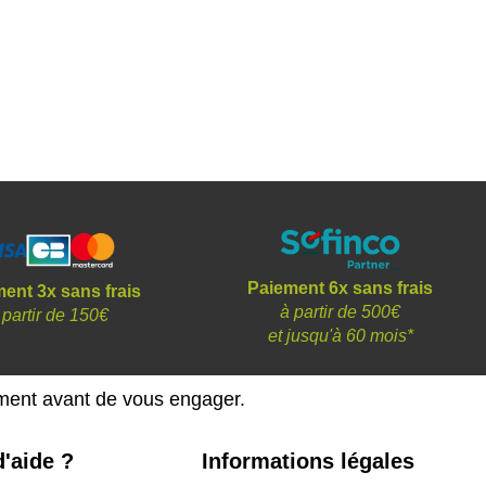
Paiement 6x sans frais
ent 3x sans frais
à partir de 500€
 partir de 150€
et
jusqu'à 60 mois*
ement avant de vous engager.
'aide ?
Informations légales