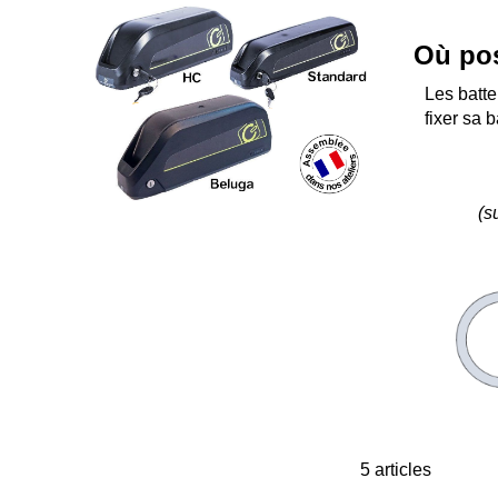
Où pos
Les batte
fixer sa b
(s
5
articles