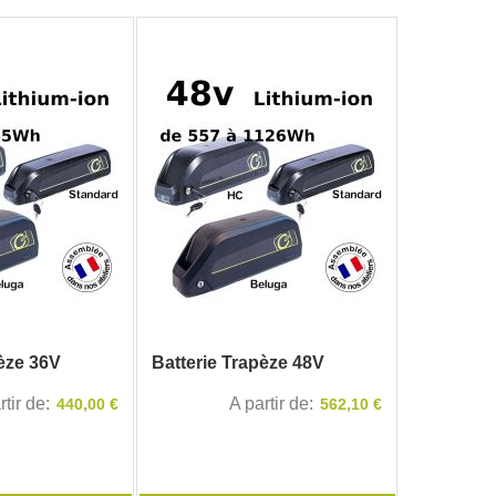
décroi
pèze 36V
Batterie Trapèze 48V
rtir de
A partir de
440,00 €
562,10 €