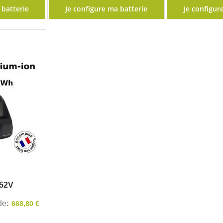
 batterie
Je configure ma batterie
Je configur
 52V
 de
668,80 €