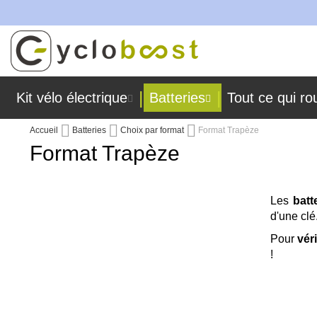
fabriquées dans nos ateliers !
Allez
au
contenu
Kit vélo électrique
Batteries
Tout ce qui ro
Accueil
Batteries
Choix par format
Format Trapèze
Format Trapèze
Les
batt
d'une clé
Pour
vér
!