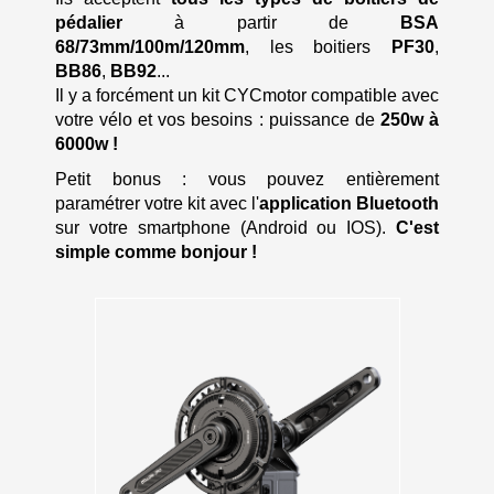
pédalier
à partir de
BSA
68/73mm/100m/120mm
, les boitiers
PF30
,
BB86
,
BB92
...
Il y a forcément un kit CYCmotor compatible avec
votre vélo et vos besoins : puissance de
250w à
6000w !
Petit bonus : vous pouvez entièrement
paramétrer votre kit avec l'
application Bluetooth
sur votre smartphone (Android ou IOS).
C'est
simple comme bonjour !