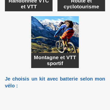
Randonnée VTC
Route et
et VTT
cyclotourisme
Montagne et VTT
sportif
Je choisis un kit avec batterie selon mon
vélo :