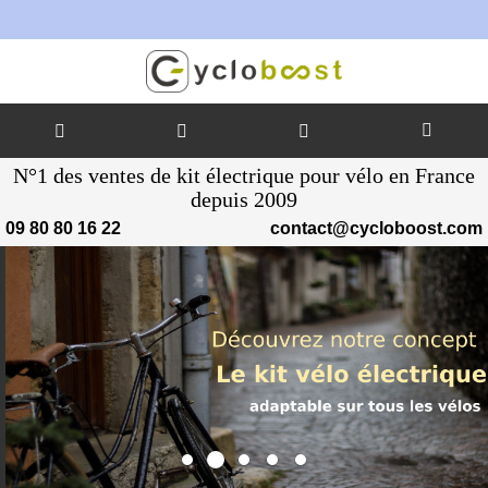
To
Allez
N°1 des ventes de kit électrique pour vélo en France
au
depuis 2009
contenu
09 80 80 16 22
contact@cycloboost.com