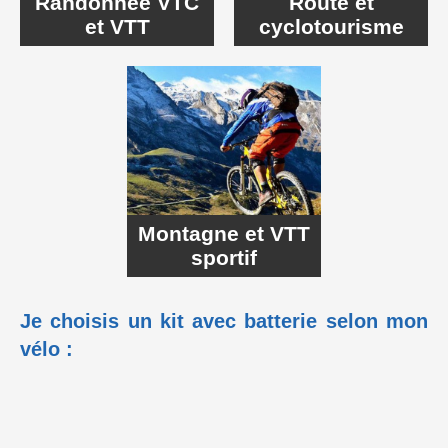
Randonnée VTC
Route et
et VTT
cyclotourisme
Montagne et VTT
sportif
Je choisis un kit avec batterie selon mon
vélo :