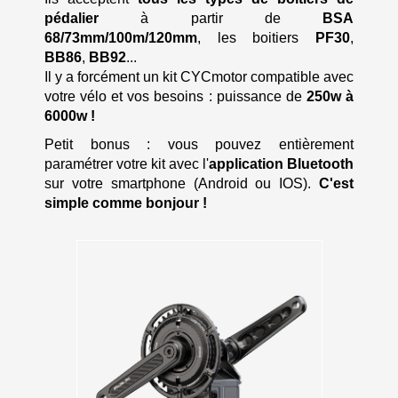
pédalier
à partir de
BSA
68/73mm/100m/120mm
, les boitiers
PF30
,
BB86
,
BB92
...
Il y a forcément un kit CYCmotor compatible avec
votre vélo et vos besoins : puissance de
250w à
6000w !
Petit bonus : vous pouvez entièrement
paramétrer votre kit avec l'
application Bluetooth
sur votre smartphone (Android ou IOS).
C'est
simple comme bonjour !