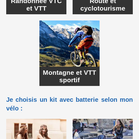
Randonnée VTC
Route et
et VTT
cyclotourisme
Montagne et VTT
sportif
Je choisis un kit avec batterie selon mon
vélo :