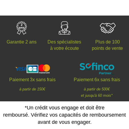
Des spécialistes
Plus de 100
Garantie 2 ans
à votre écoute
points de vente
Paiement 3x sans frais
Paiement 6x sans frais
à partir de 150€
à partir de 500€
et jusqu'à 60 mois*
*Un crédit vous engage et doit être
remboursé. Vérifiez vos capacités de remboursement
avant de vous engager.