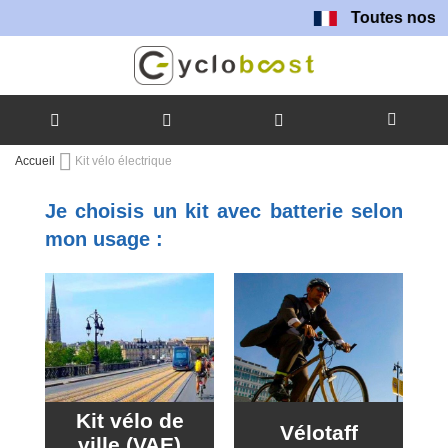
Toutes nos batteries s
Allez
Accueil
Kit vélo électrique
au
contenu
Je choisis un kit avec batterie selon
mon usage :
Kit vélo de
Vélotaff
ville (VAE)