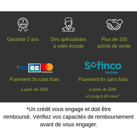
Des spécialistes
Plus de 100
Garantie 2 ans
à votre écoute
points de vente
Paiement 3x sans frais
Paiement 6x sans frais
à partir de 150€
à partir de 500€
et jusqu'à 60 mois*
*Un crédit vous engage et doit être
remboursé. Vérifiez vos capacités de remboursement
avant de vous engager.