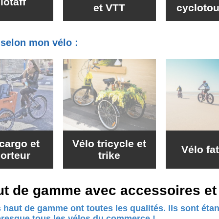
lotaff
et VTT
cycloto
e selon mon vélo :
cargo et
Vélo tricycle et
Vélo fa
porteur
trike
ut de gamme avec accessoires et 
 haut de gamme ont toutes les qualités. Ils sont ét
presque tous les vélos du commerce !