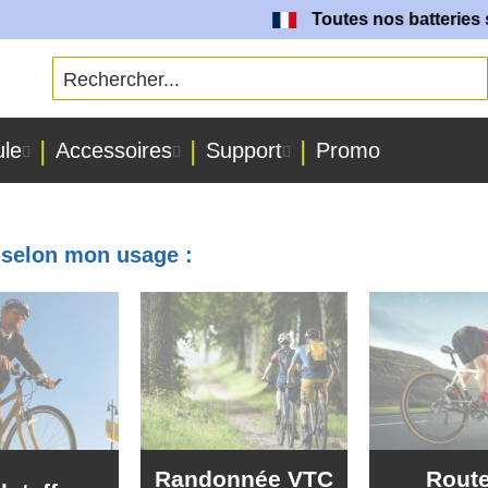
Toutes nos batteries sont fabriquées
ule
Accessoires
Support
Promo
e selon mon usage :
Randonnée VTC
Route