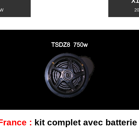
X1
0W
2
France :
kit complet avec batterie