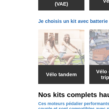
Vé
(VAE)
Je choisis un kit avec batteri
Vélo 
Vélo tandem
tri
Nos kits complets ha
Ces moteurs pédalier performants
couple et sont compatibles avec 