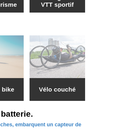
urisme
VTT sportif
t bike
Vélo couché
batterie.
anches, embarquent un capteur de