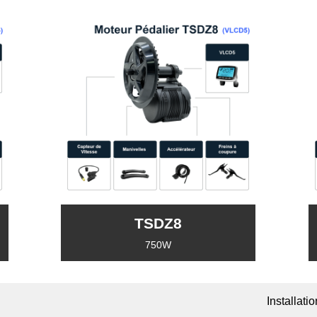
TSDZ8
750W
Installati