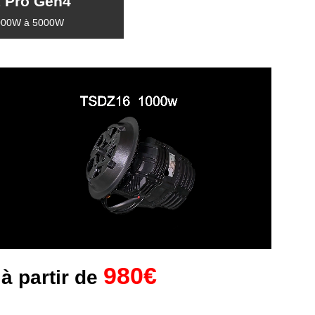
 Pro Gen4
000W à 5000W
980€
 à partir de