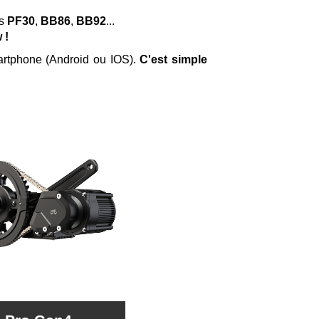
rs
PF30
,
BB86
,
BB92
...
 !
artphone (Android ou IOS).
C'est simple