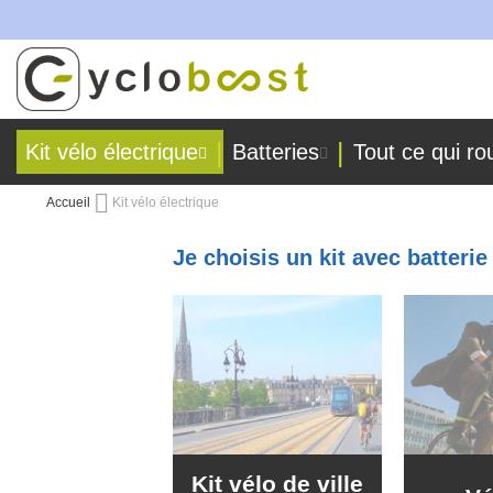
s !
Allez
au
contenu
Kit vélo électrique
Batteries
Tout ce qui ro
Accueil
Kit vélo électrique
Je choisis un kit avec batteri
Kit vélo de ville