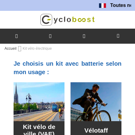
Toutes nos batteries 
Allez
Accueil
Kit vélo électrique
au
contenu
Je choisis un kit avec batterie selon
mon usage :
Kit vélo de
Vélotaff
ville (VAE)