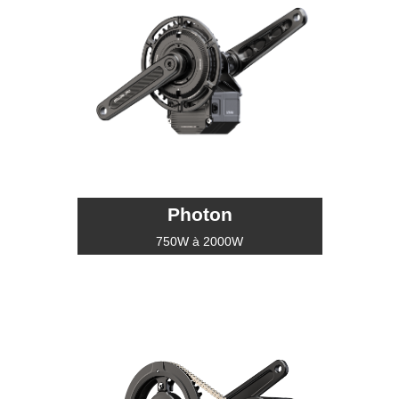
Photon
750W à 2000W