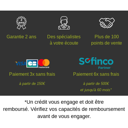
Des spécialistes
Plus de 100
Garantie 2 ans
à votre écoute
points de vente
Paiement 3x sans frais
Paiement 6x sans frais
à partir de 150€
à partir de 500€
et jusqu'à 60 mois*
*Un crédit vous engage et doit être
remboursé. Vérifiez vos capacités de remboursement
avant de vous engager.