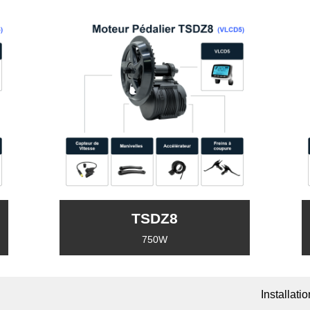
TSDZ8
750W
Installati