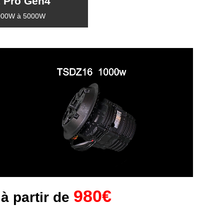
 Pro Gen4
000W à 5000W
980€
 à partir de