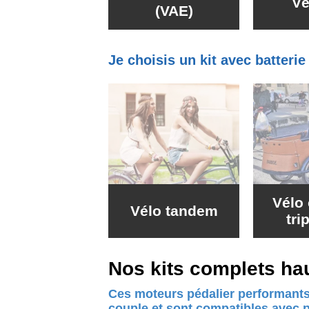
Vé
(VAE)
Je choisis un kit avec batteri
Vélo 
Vélo tandem
tri
Nos kits complets ha
Ces moteurs pédalier performants
couple et sont compatibles avec 