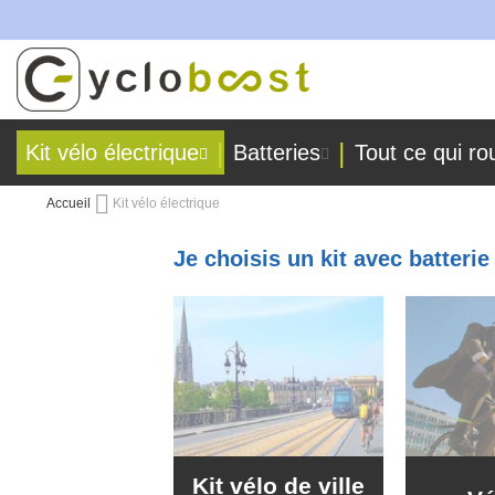
rs !
Allez
au
contenu
Kit vélo électrique
Batteries
Tout ce qui ro
Accueil
Kit vélo électrique
Je choisis un kit avec batteri
Kit vélo de ville