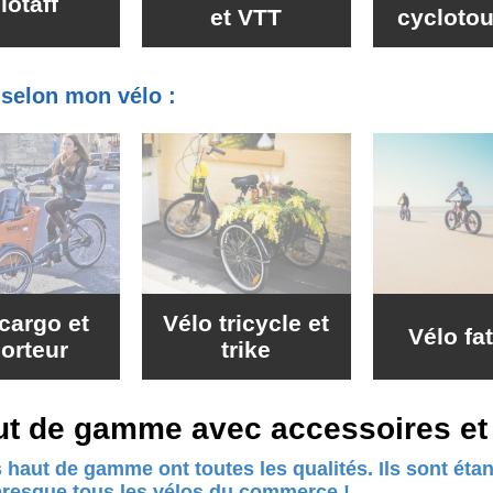
lotaff
et VTT
cycloto
e selon mon vélo :
cargo et
Vélo tricycle et
Vélo fa
porteur
trike
ut de gamme avec accessoires et 
 haut de gamme ont toutes les qualités. Ils sont ét
presque tous les vélos du commerce !