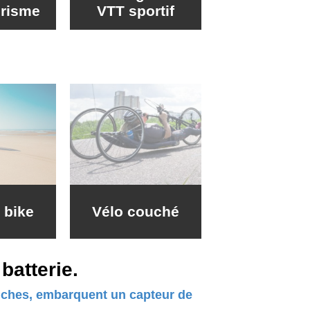
urisme
VTT sportif
t bike
Vélo couché
batterie.
anches, embarquent un capteur de