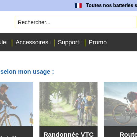
Toutes nos batteries sont fabriquée
ule
Accessoires
Support
Promo
e selon mon usage :
Randonnée VTC
Route