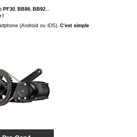
rs
PF30
,
BB86
,
BB92
...
 !
artphone (Android ou IOS).
C'est simple