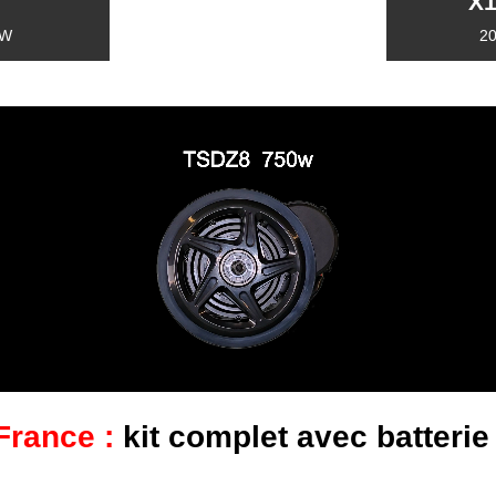
X1
0W
2
France :
kit complet avec batterie