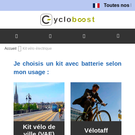
Toutes nos batteries so
Allez
Accueil
Kit vélo électrique
au
contenu
Je choisis un kit avec batterie selon
mon usage :
Kit vélo de
Vélotaff
ville (VAE)