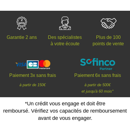
Des spécialistes
Plus de 100
Garantie 2 ans
à votre écoute
points de vente
Paiement 3x sans frais
Paiement 6x sans frais
à partir de 150€
à partir de 500€
et jusqu'à 60 mois*
*Un crédit vous engage et doit être
remboursé. Vérifiez vos capacités de remboursement
avant de vous engager.