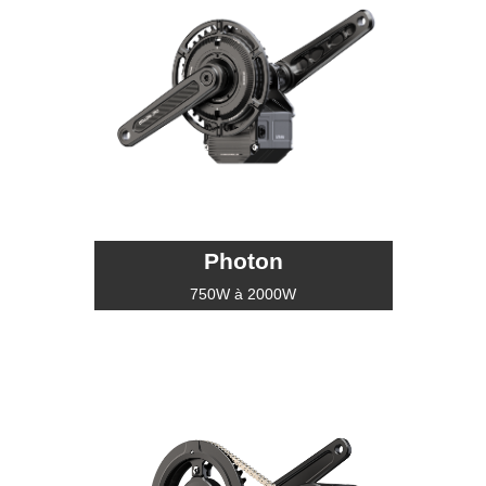
Photon
750W à 2000W