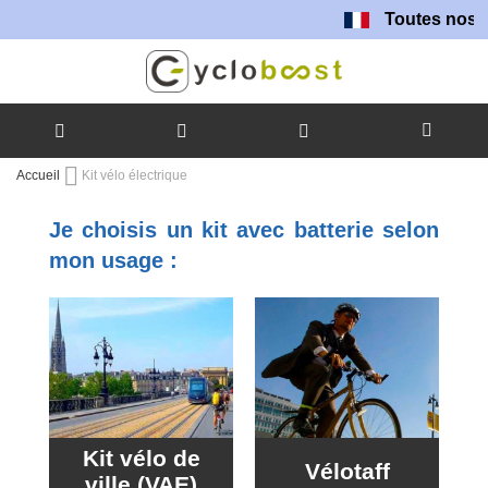
Toutes nos batteries s
Allez
Accueil
Kit vélo électrique
au
contenu
Je choisis un kit avec batterie selon
mon usage :
Kit vélo de
Vélotaff
ville (VAE)