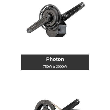
Photon
750W à 2000W