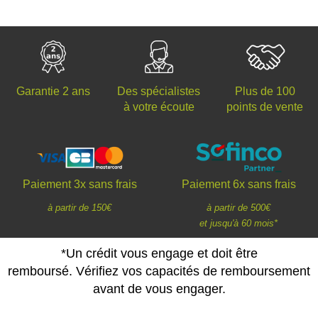
Des spécialistes
Plus de 100
Garantie 2 ans
à votre écoute
points de vente
Paiement 3x sans frais
Paiement 6x sans frais
à partir de 150€
à partir de 500€
et jusqu'à 60 mois*
*Un crédit vous engage et doit être
remboursé. Vérifiez vos capacités de remboursement
avant de vous engager.