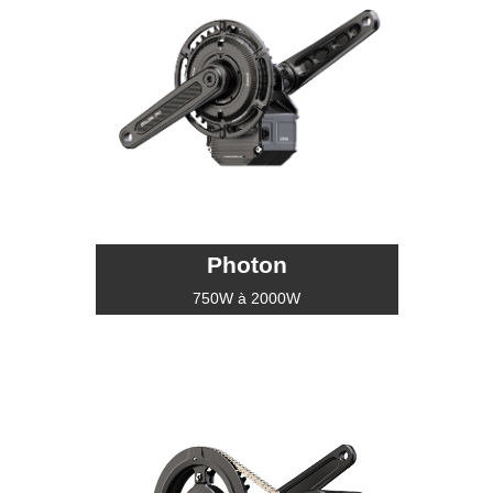
Photon
750W à 2000W