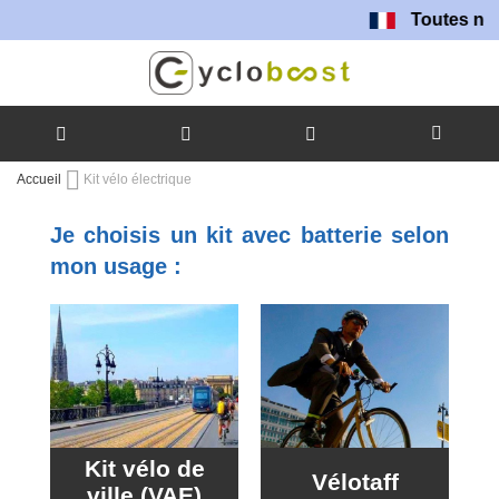
Toutes nos batteries
Allez
Accueil
Kit vélo électrique
au
contenu
Je choisis un kit avec batterie selon
mon usage :
Kit vélo de
Vélotaff
ville (VAE)