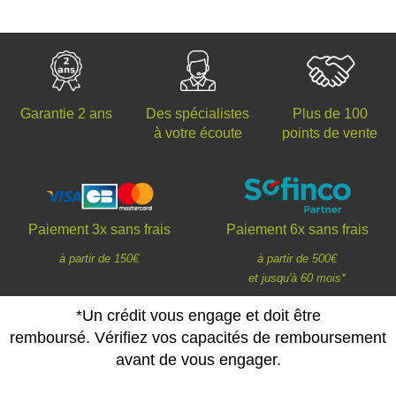
Des spécialistes
Plus de 100
Garantie 2 ans
à votre écoute
points de vente
Paiement 3x sans frais
Paiement 6x sans frais
à partir de 150€
à partir de 500€
et jusqu'à 60 mois*
*Un crédit vous engage et doit être
remboursé. Vérifiez vos capacités de remboursement
avant de vous engager.