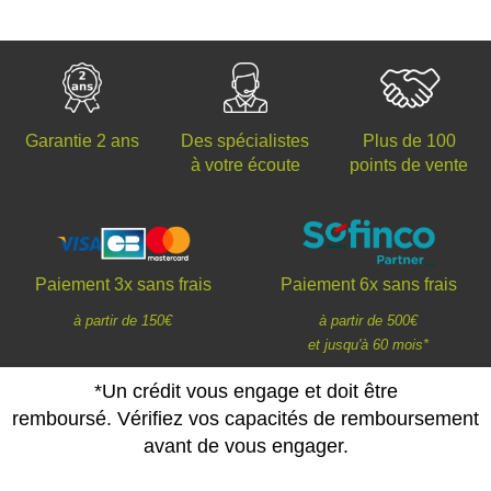
Des spécialistes
Plus de 100
Garantie 2 ans
à votre écoute
points de vente
Paiement 3x sans frais
Paiement 6x sans frais
à partir de 150€
à partir de 500€
et jusqu'à 60 mois*
*Un crédit vous engage et doit être
remboursé. Vérifiez vos capacités de remboursement
avant de vous engager.