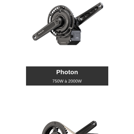
Photon
750W à 2000W