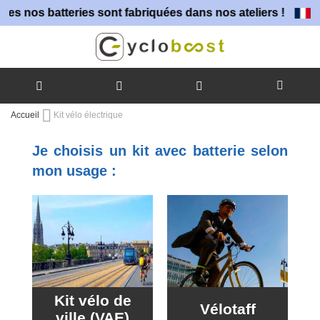
teries sont fabriquées dans nos ateliers !
Allez
Accueil
Kit vélo électrique
au
contenu
Je choisis un kit avec batterie selon
mon usage :
Kit vélo de
Vélotaff
ville (VAE)