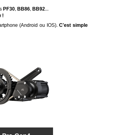
rs
PF30
,
BB86
,
BB92
...
 !
artphone (Android ou IOS).
C'est simple