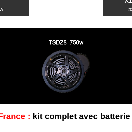
X1
0W
2
France :
kit complet avec batterie