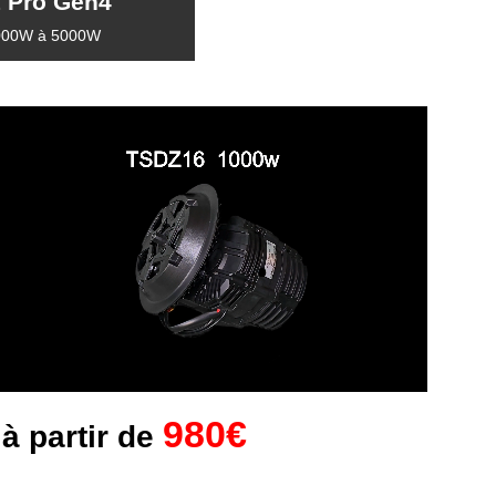
 Pro Gen4
000W à 5000W
980€
 à partir de