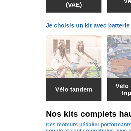
Vé
(VAE)
Je choisis un kit avec batteri
Vélo 
Vélo tandem
tri
Nos kits complets ha
Ces moteurs pédalier performants
couple et sont compatibles avec 