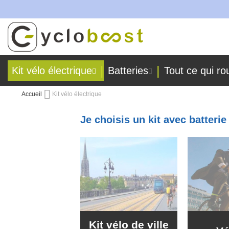
!
Allez
au
contenu
Kit vélo électrique
Batteries
Tout ce qui ro
Accueil
Kit vélo électrique
Je choisis un kit avec batteri
Kit vélo de ville