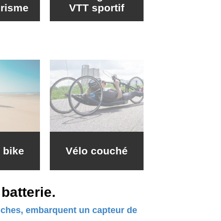
urisme
VTT sportif
t bike
Vélo couché
batterie.
anches, embarquent un capteur de