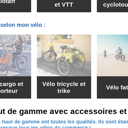
lotaff
et VTT
cycloto
e selon mon vélo :
cargo et
Vélo tricycle et
Vélo fa
porteur
trike
ut de gamme avec accessoires et 
 haut de gamme ont toutes les qualités. Ils sont ét
presque tous les vélos du commerce !