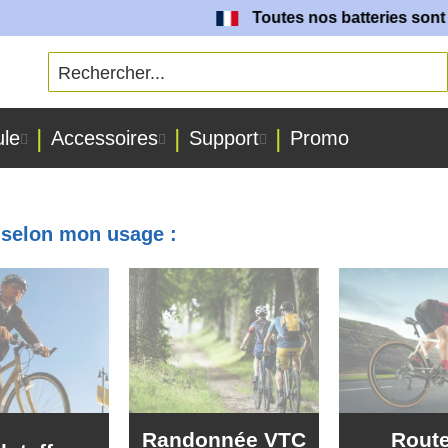
Toutes nos batteries sont fabriquées da
ule
Accessoires
Support
Promo
e selon mon usage :
Randonnée VTC
Route