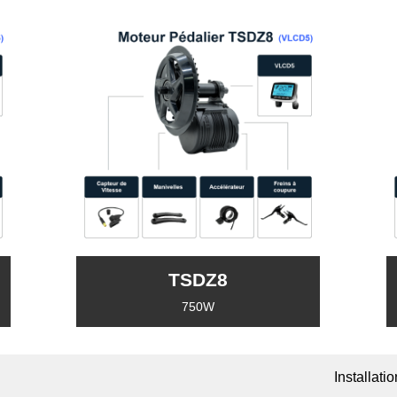
TSDZ8
750W
Installati