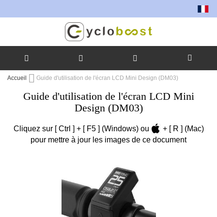
Toutes n
Allez
Accueil
Guide d'utilisation de l'écran LCD Mini Design (DM03)
au
Guide d'utilisation de l'écran LCD Mini
contenu
Design (DM03)
Cliquez sur [
Ctrl
] + [
F5
] (Windows) ou
+ [
R
] (Mac)
pour mettre à jour les images de ce document