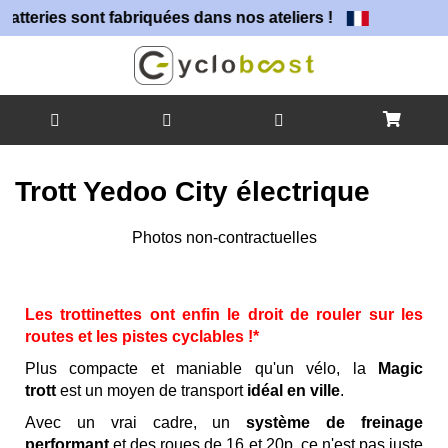
nt fabriquées dans nos ateliers !
Allez
au
Trott Yedoo City électrique
contenu
Skip
Photos non-contractuelles
to
Skip
the
to
end
the
Les trottinettes ont enfin le droit de rouler sur les
of
beginning
routes et les pistes cyclables !*
the
of
images
the
Plus compacte et maniable qu'un vélo, la
Magic
gallery
images
trott
est un moyen de transport
idéal en ville
.
gallery
Avec un vrai cadre, un
système de freinage
performant
et des roues de 16 et 20p, ce n'est pas juste