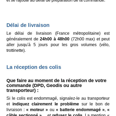
et se rajoute au délai de préparation de la commande.
Délai de livraison
Le délai de livraison (France métropolitaine) est
généralement de
24h00 à 48h00
(72h00 max) et peut
aller jusqu'à 5 jours pour les gros volumes (vélo,
trottinette).
La réception des colis
Que faire au moment de la réception de votre
commande (DPD, Geodis ou autre
transporteur) :
Si le colis est endommagé, signalez-le au transporteur
et
indiquez clairement le problème
sur le bon de
livraison :
« moteur »
ou
« batterie endommagé »
,
«
câble sectionné »
… et
refusez le colis
. La mention «