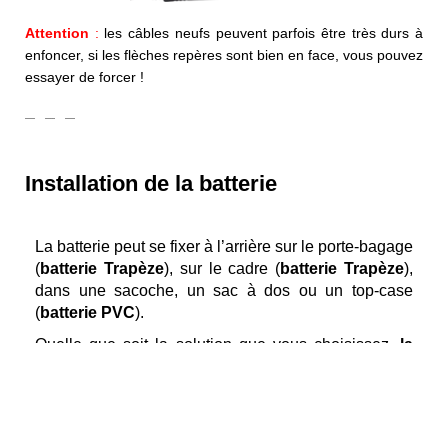
Attention
:
les câbles neufs peuvent parfois être très durs à
enfoncer, si les flèches repères sont bien en face, vous pouvez
essayer de forcer !
Installation de la batterie
La batterie peut se fixer à l’arrière sur le porte-bagage
(
batterie Trapèze
), sur le cadre (
batterie Trapèze
),
dans une sacoche, un sac à dos ou un top-case
(
batterie PVC
).
Quelle que soit la solution que vous choisissez,
la
batterie doit être protégée des chocs
et doit faire
parfaitement corps avec le vélo.
Raccordement électrique de la batterie