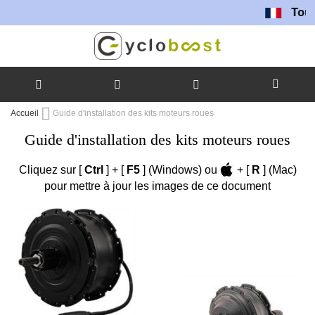
Toutes nos bat
Allez
Accueil
Guide d'installation des kits moteurs roues
au
Guide d'installation des kits moteurs roues
contenu
Cliquez sur [
Ctrl
] + [
F5
] (Windows) ou
+ [
R
] (Mac)
pour mettre à jour les images de ce document