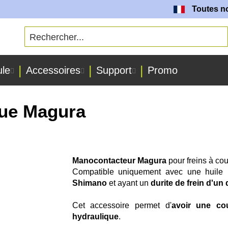
Toutes nos batte
ule
Accessoires
Support
Promo
que Magura
Manocontacteur Magura
pour freins à co
Compatible uniquement avec une huile 
Shimano
et ayant un
durite de frein d'un
Cet accessoire permet d'
avoir une co
hydraulique
.