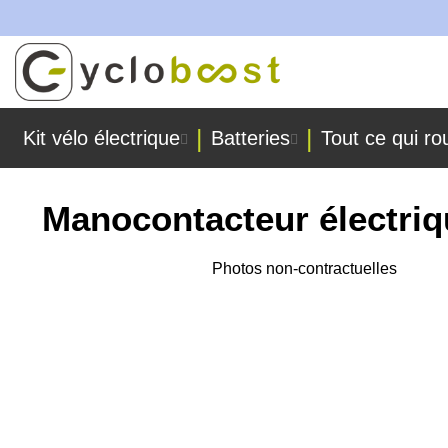
ées dans nos ateliers !
Allez
au
contenu
Kit vélo électrique
Batteries
Tout ce qui ro
Manocontacteur électri
Skip
Photos non-contractuelles
to
Skip
the
to
end
the
of
beginning
the
of
images
the
gallery
images
gallery