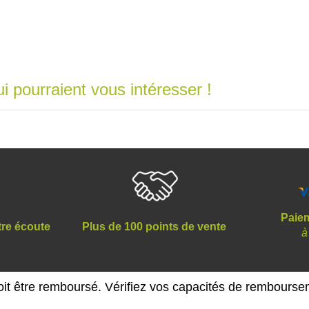
i pourraient vous intéresser !
Paiem
tre écoute
Plus de 100 points de vente
à
oit être remboursé. Vérifiez vos capacités de rembours