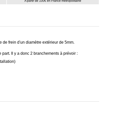
A partir de 100€ en France métropolitaine
e de frein d'un diamètre extérieur de 5mm.
e part. Il y a donc 2 branchements à prévoir :
tallation)