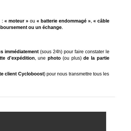
n :
« moteur »
ou
« batterie endommagé »
,
« câble
emboursement ou un échange
.
us immédiatement
(sous 24h) pour faire constater le
tte d'expédition
, une
photo
(ou plus)
de la partie
te client Cycloboost
) pour nous transmettre tous les