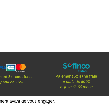
Paiement 6x sans frais
ent 3x sans frais
à partir de 500€
 partir de 150€
et
jusqu'à 60 mois*
ement avant de vous engager.