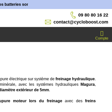
ries sont fabriquées dans nos ateliers !
09 80 80 16 22
contact@cycloboost.com
Compte
upure électrique sur système de
freinage hydraulique
.
minérale, avec les systèmes hydrauliques
Magura
,
 diamètre extérieur de 5mm
.
upure moteur lors du freinage
avec des
freins