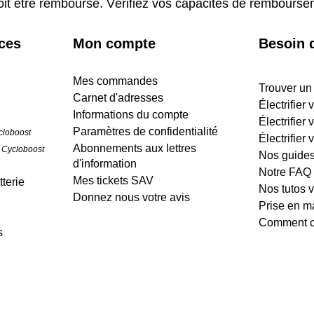
oit être remboursé. Vérifiez vos capacités de rembours
ices
Mon compte
Besoin d
Mes commandes
Trouver un
Carnet d'adresses
Électrifier
Informations du compte
Électrifier 
Paramètres de confidentialité
cloboost
Électrifier 
Abonnements aux lettres
 Cycloboost
Nos guide
d'information
Notre FAQ
Mes tickets SAV
terie
Nos tutos 
Donnez nous votre avis
Prise en m
Comment cr
s