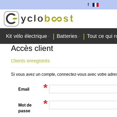
tteries sont fabriquées dans nos ateliers !
Allez
au
contenu
Kit vélo électrique
Batteries
Tout ce qui r
Accès client
Clients enregistrés
Si vous avez un compte, connectez-vous avec votre adre
Email
Mot de
passe