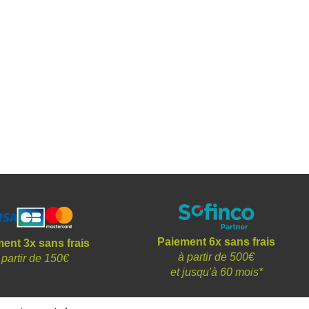
Paiement 6x sans frais
ent 3x sans frais
à partir de 500€
 partir de 150€
et
jusqu'à 60 mois*