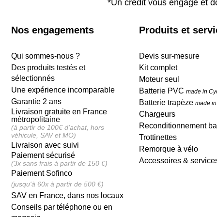
*Un crédit vous engage et d
Nos engagements
Produits et serv
Qui sommes-nous ?
Devis sur-mesure
Des produits testés et
Kit complet
sélectionnés
Moteur seul
Une expérience incomparable
Batterie PVC
made in Cy
Garantie 2 ans
Batterie trapèze
made in
Livraison gratuite en France
Chargeurs
métropolitaine
Reconditionnement bat
(à partir de 100€ d'achat, hors
véhicule, SAV et MO)
Trottinettes
Livraison avec suivi
Remorque à vélo
Paiement sécurisé
Accessoires & service
(3x sans frais à partir de 150 €)
Paiement Sofinco
(jusqu'à 60x à partir de 500 €)
SAV en France, dans nos locaux
Conseils par téléphone ou en