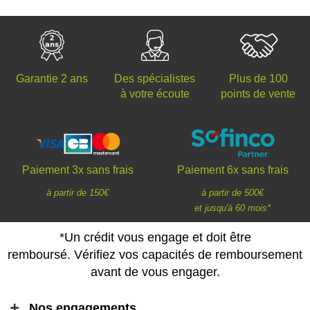
Des spécialistes
Plus de 100
Garantie 2 ans
à votre écoute
points de vente
Paiement 3x sans frais
Paiement 6x sans frais
à partir de 150€
à partir de 500€
et jusqu'à 60 mois*
*Un crédit vous engage et doit être
remboursé. Vérifiez vos capacités de remboursement
avant de vous engager.
Nos engagements