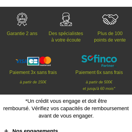
Des spécialistes
Plus de 100
Garantie 2 ans
à votre écoute
points de vente
Paiement 3x sans frais
Paiement 6x sans frais
à partir de 150€
à partir de 500€
et jusqu'à 60 mois*
*Un crédit vous engage et doit être
remboursé. Vérifiez vos capacités de remboursement
avant de vous engager.
Nos engagements