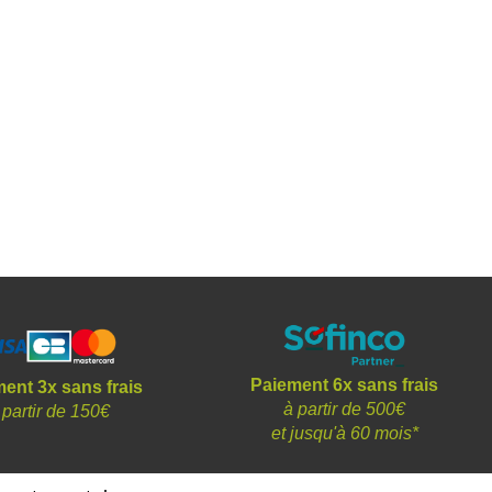
Paiement 6x sans frais
ent 3x sans frais
à partir de 500€
 partir de 150€
et
jusqu'à 60 mois*