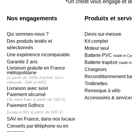
*Un crédit vous engage et d
Nos engagements
Produits et serv
Qui sommes-nous ?
Devis sur-mesure
Des produits testés et
Kit complet
sélectionnés
Moteur seul
Une expérience incomparable
Batterie PVC
made in Cy
Garantie 2 ans
Batterie trapèze
made in
Livraison gratuite en France
Chargeurs
métropolitaine
Reconditionnement bat
(à partir de 100€ d'achat, hors
véhicule, SAV et MO)
Trottinettes
Livraison avec suivi
Remorque à vélo
Paiement sécurisé
Accessoires & service
(3x sans frais à partir de 150 €)
Paiement Sofinco
(jusqu'à 60x à partir de 500 €)
SAV en France, dans nos locaux
Conseils par téléphone ou en