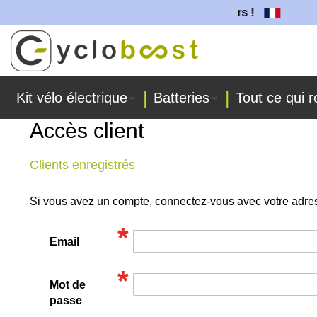
batteries sont fabriquées dans nos ateliers !
Allez
au
contenu
Kit vélo électrique
Batteries
Tout ce qui r
Accès client
Clients enregistrés
Si vous avez un compte, connectez-vous avec votre adre
Email
Mot de
passe