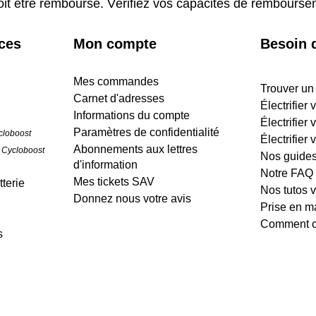
oit être remboursé. Vérifiez vos capacités de rembours
ices
Mon compte
Besoin d
Mes commandes
Trouver un
Carnet d'adresses
Électrifier
Informations du compte
Électrifier 
Paramètres de confidentialité
cloboost
Électrifier 
Abonnements aux lettres
 Cycloboost
Nos guide
d'information
Notre FAQ
Mes tickets SAV
terie
Nos tutos 
Donnez nous votre avis
Prise en m
Comment cr
s