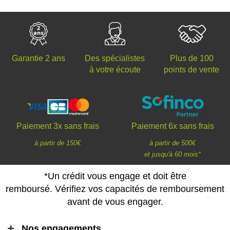
Des spécialistes
Plus de 100
Garantie 2 ans
à votre écoute
points de vente
Paiement 3x sans frais
Paiement 6x sans frais
à partir de 150€
à partir de 500€
et jusqu'à 60 mois*
*Un crédit vous engage et doit être
remboursé. Vérifiez vos capacités de remboursement
avant de vous engager.
Nos engagements