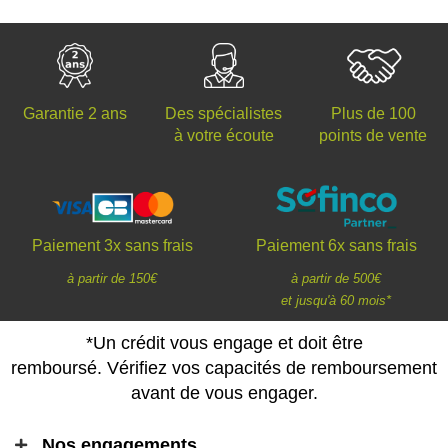
Des spécialistes
Plus de 100
Garantie 2 ans
à votre écoute
points de vente
Paiement 3x sans frais
Paiement 6x sans frais
à partir de 150€
à partir de 500€
et jusqu'à 60 mois*
*Un crédit vous engage et doit être
remboursé. Vérifiez vos capacités de remboursement
avant de vous engager.
Nos engagements